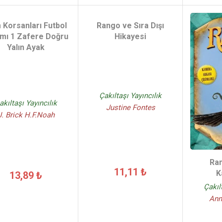
 Korsanları Futbol
Rango ve Sıra Dışı
mı 1 Zafere Doğru
Hikayesi
Yalın Ayak
Çakıltaşı Yayıncılık
akıltaşı Yayıncılık
Justine Fontes
J. Brick H.F.Noah
Ra
11,11 ₺
K
13,89 ₺
Çakıl
Ann