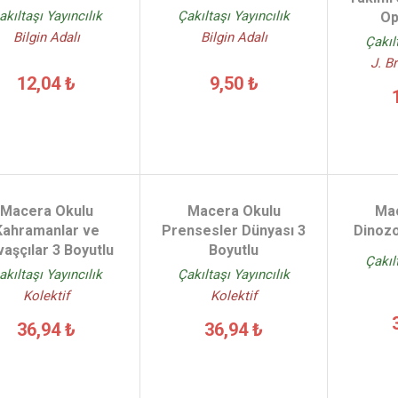
akıltaşı Yayıncılık
Çakıltaşı Yayıncılık
Op
Bilgin Adalı
Bilgin Adalı
Çakıl
J. B
12,04 ₺
9,50 ₺
Macera Okulu
Macera Okulu
Mac
Kahramanlar ve
Prensesler Dünyası 3
Dinozo
aşçılar 3 Boyutlu
Boyutlu
Çakıl
akıltaşı Yayıncılık
Çakıltaşı Yayıncılık
Kolektif
Kolektif
36,94 ₺
36,94 ₺