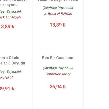
erasyonu
Çakıltaşı Yayıncılık
taşı Yayıncılık
J. Brick H.F.Noah
rick H.F.Noah
13,89 ₺
13,89 ₺
era Okulu
Ben Bir Casusum
rlar 3 Boyutlu
Çakıltaşı Yayıncılık
taşı Yayıncılık
Catherine Mory
Kolektif
36,94 ₺
39,91 ₺