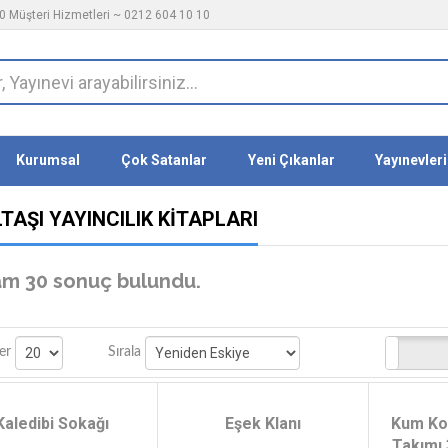
 Müşteri Hizmetleri ~ 0212 604 10 10
Kurumsal
Çok Satanlar
Yeni Çıkanlar
Yayınevleri
TAŞI YAYINCILIK KITAPLARI
m 30 sonuç bulundu.
Stoktakiler
er
Sırala
Kaledibi Sokağı
Eşek Klanı
Kum Kor
Takımı 