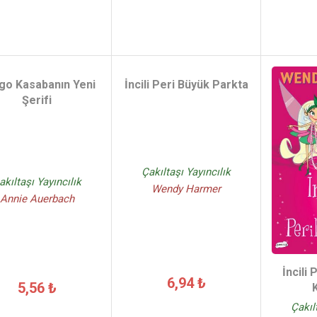
go Kasabanın Yeni
İncili Peri Büyük Parkta
Şerifi
Çakıltaşı Yayıncılık
akıltaşı Yayıncılık
Wendy Harmer
Annie Auerbach
İncili 
6,94 ₺
5,56 ₺
Çakıl