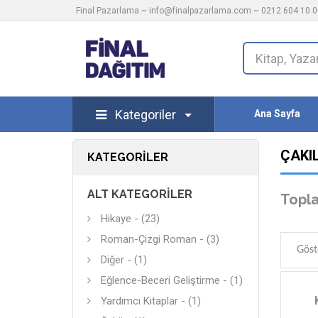
Final Pazarlama ~
info@finalpazarlama.com
~ 0212 604 10 00
Kategoriler
Ana Sayfa
ÇAKIL
KATEGORILER
ALT KATEGORILER
Topla
Hikaye - (23)
Roman-Çizgi Roman - (3)
Göst
Diğer - (1)
Eğlence-Beceri Geliştirme - (1)
Yardımcı Kitaplar - (1)