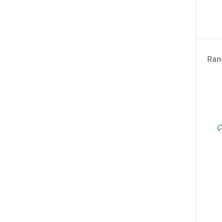
Ran
Ç