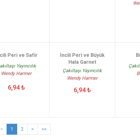
We
cili Peri ve Safir
İncili Peri ve Büyük
B
Hala Garnet
akıltaşı Yayıncılık
Çakıl
Çakıltaşı Yayıncılık
Wendy Harmer
B
Wendy Harmer
6,94 ₺
6,94 ₺
<
1
2
>
>>