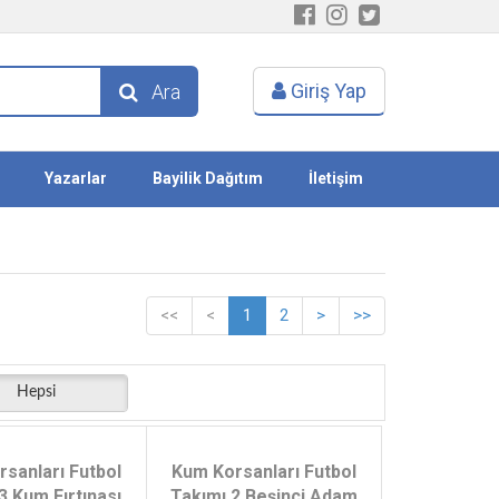
Giriş Yap
Ara
Yazarlar
Bayilik Dağıtım
İletişim
<<
<
1
2
>
>>
Hepsi
sanları Futbol
Kum Korsanları Futbol
3 Kum Fırtınası
Takımı 2 Beşinci Adam