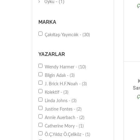
Öykü - (1)
Ç
MARKA
Çakıltaşı Yayıncılık - (30)
YAZARLAR
Wendy Harmer - (10)
Bilgin Adalı - (3)
J. Brick H.F.Noah - (3)
Sav
Kolektif - (3)
Ç
Linda Johns - (3)
Justine Fontes - (2)
Annie Auerbach - (2)
Catherine Mory - (1)
Ö.Ç.Yıldız Ö.Çeliköz - (1)