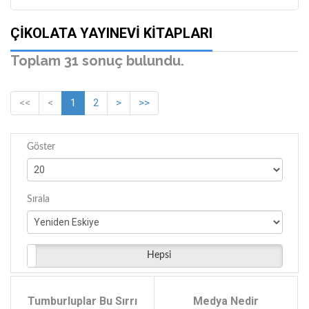
ÇIKOLATA YAYINEVI KITAPLARI
Toplam 31 sonuç bulundu.
<<
<
1
2
>
>>
Göster
Sırala
Hepsi
Tumburluplar Bu Sırrı
Medya Nedir