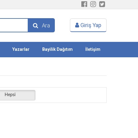
Giriş Yap
Ara
Yazarlar
Bayilik Dağıtım
İletişim
Hepsi