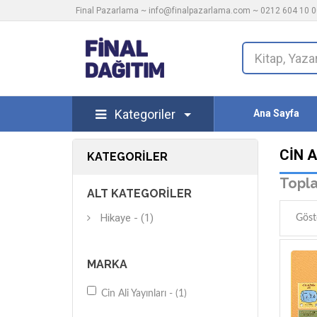
Final Pazarlama ~
info@finalpazarlama.com
~ 0212 604 10 00
Kategoriler
Ana Sayfa
CIN A
KATEGORILER
Topla
ALT KATEGORILER
Hikaye - (1)
Göst
MARKA
Cin Ali Yayınları - (1)