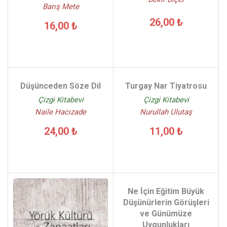
Barış Mete
26,00 ₺
16,00 ₺
Düşünceden Söze Dil
Turgay Nar Tiyatrosu
Çizgi Kitabevi
Çizgi Kitabevi
Naile Hacızade
Nurullah Ulutaş
24,00 ₺
11,00 ₺
Ne İçin Eğitim Büyük
Düşünürlerin Görüşleri
ve Günümüze
Uygunlukları