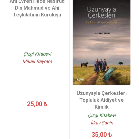
Ahi Evren Hace Nasirüd
Din Mahmud ve Ahi
Teşkilatının Kuruluşu
Çizgi Kitabevi
Mikail Bayram
Uzunyayla Çerkesleri
Topluluk Aidiyet ve
25,00 ₺
Kimlik
Çizgi Kitabevi
İlkay Şahin
35,00 ₺