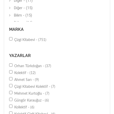
Diğer - (17)
Diğer - (15)
Bilim - (15)
Diğer - (14)
MARKA
Araştırma-İnceleme - (14)
Diğer - (12)
Çizgi Kitabevi - (751)
Genel - (11)
Diğer - (10)
YAZARLAR
İşletme - (10)
Orhan Türkdoğan - (37)
Araştırma-İnceleme - (10)
Kolektif - (12)
Üniversite - (10)
Ahmet Sarı - (9)
Uluslararası Siyaset - (9)
Çizgi Kitabevi Kolektif - (7)
Şehirler-Bölgeler - (9)
Mehmet Kurtoğlu - (7)
Türk-Osmanlı - (8)
Güngör Karauğuz - (6)
Diğer - (7)
Kollektif - (6)
Araştırma-İnceleme - (6)