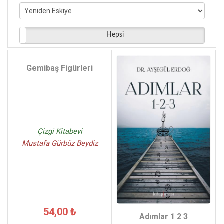
Gürbüz Bahadır - (4)
Hasan Yılmaz - (4)
M. Akif Çukurçayır - (4)
Hepsi
Mikail Bayram - (3)
Bekir Biçer - (3)
Gemibaş Figürleri
Naile Hacızade - (3)
Çizgi Kitabevi
Mustafa Gürbüz Beydiz
54,00 ₺
Adımlar 1 2 3