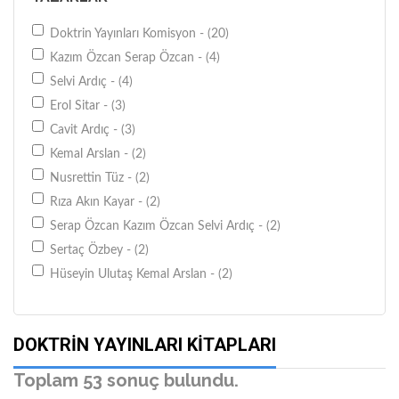
Doktrin Yayınları Komisyon - (20)
Kazım Özcan Serap Özcan - (4)
Selvi Ardıç - (4)
Erol Sitar - (3)
Cavit Ardıç - (3)
Kemal Arslan - (2)
Nusrettin Tüz - (2)
Rıza Akın Kayar - (2)
Serap Özcan Kazım Özcan Selvi Ardıç - (2)
Sertaç Özbey - (2)
Hüseyin Ulutaş Kemal Arslan - (2)
Hayri Uçar - (1)
Serap Özcan Kazım Özcan - (1)
DOKTRIN YAYINLARI KITAPLARI
Musa Kaya Melih Ersoy - (1)
Doktrin Komisyon - (1)
Toplam 53 sonuç bulundu.
Serap Özcan - (1)