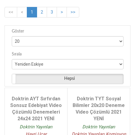
Kemal Arslan Rıza Akın Kayar - (1)
<<
<
1
2
3
>
>>
Kemal Arslan Cavit Ardıç - (1)
Göster
Sırala
Hepsi
Doktrin AYT Sırfırdan
Doktrin TYT Sosyal
Sonsuz Edebiyat Video
Bilimler 20x20 Deneme
Çözümlü Denemeleri
Video Çözümlü 2021
24x24 2021 YENİ
YENİ
Doktrin Yayınları
Doktrin Yayınları
Hayri Uçar
Doktrin Yayınları Komisyon