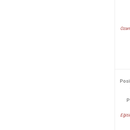
M.Şerif Şimşek - (2)
Aynur Gülenç Birsen - (1)
Eyyüp Ensari Şahin İbrahim
Erem Şahin - (1)
Ozan
Osman Özdemir - (1)
Esen Şahin - (1)
Harun Diler Abdülkadir Kurt -
(1)
Jeremy J. Baumber - (1)
Serda Türkel Oter Haluk Yücel
Nilgün Sazak - (1)
Posi
İbrahim Erem Şahin Selman
Cihat Bostan - (1)
İbrahim Eren Şahin - (1)
P
Eğit