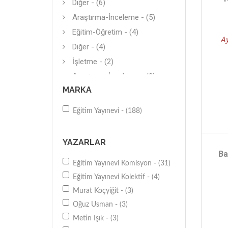
Diğer - (6)
Araştırma-İnceleme - (5)
Eğitim-Öğretim - (4)
Ay
Diğer - (4)
İşletme - (2)
Araştırma-İnceleme - (2)
MARKA
Genel - (2)
Kişisel-Bireysel Gelişim - (2)
Eğitim Yayınevi - (188)
Araştırma-İnceleme - (2)
Ev-Aile - (2)
YAZARLAR
Diğer - (2)
Ba
Eğitim Yayınevi Komisyon - (31)
Sınavlara Hazırlık - (2)
Eğitim Yayınevi Kolektif - (4)
Küreselleşme - (1)
Murat Koçyiğit - (3)
Sanat Tarihi - (1)
Oğuz Usman - (3)
Diğer - (1)
Metin Işık - (3)
Genel - (1)