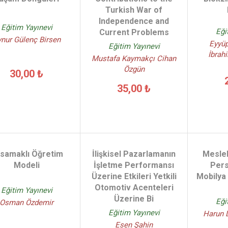
Turkish War of
Independence and
Eğitim Yayınevi
Eği
Current Problems
nur Gülenç Birsen
Eyyüp
Eğitim Yayınevi
İbrah
Mustafa Kaymakçı Cihan
Özgün
30,00 ₺
35,00 ₺
samaklı Öğretim
İlişkisel Pazarlamanın
Meslek
Modeli
İşletme Performansı
Pers
Üzerine Etkileri Yetkili
Mobilya
Otomotiv Acenteleri
Eğitim Yayınevi
Üzerine Bi
Eği
Osman Özdemir
Eğitim Yayınevi
Harun D
Esen Şahin