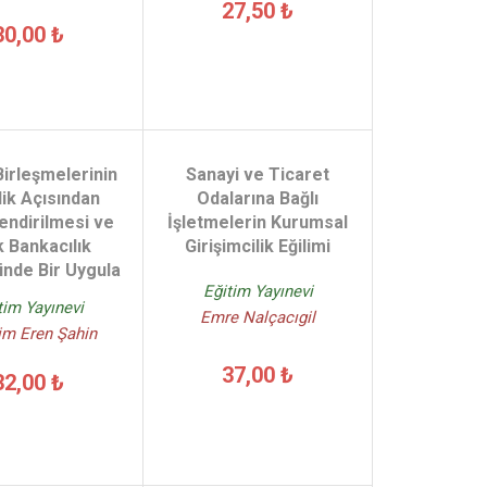
27,50 ₺
30,00 ₺
Birleşmelerinin
Sanayi ve Ticaret
lik Açısından
Odalarına Bağlı
endirilmesi ve
İşletmelerin Kurumsal
 Bankacılık
Girişimcilik Eğilimi
nde Bir Uygula
Eğitim Yayınevi
tim Yayınevi
Emre Nalçacıgil
im Eren Şahin
37,00 ₺
32,00 ₺