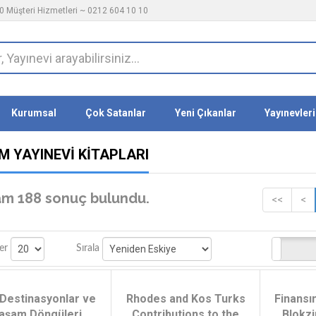
 Müşteri Hizmetleri ~ 0212 604 10 10
Kurumsal
Çok Satanlar
Yeni Çıkanlar
Yayınevleri
M YAYINEVI KITAPLARI
m 188 sonuç bulundu.
<<
<
Stoktakiler
er
Sırala
 Destinasyonlar ve
Rhodes and Kos Turks
Finansın
aşam Döngüleri
Contributions to the
Blokzi