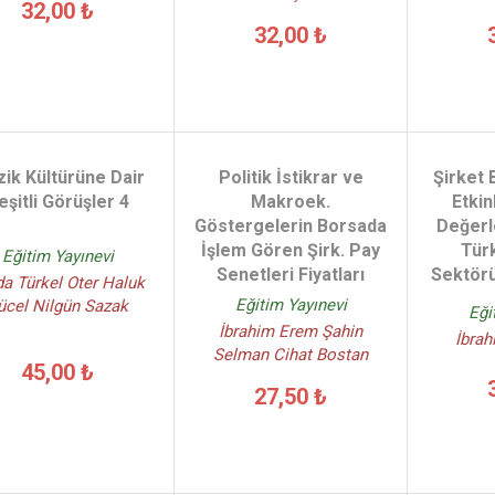
32,00 ₺
32,00 ₺
ik Kültürüne Dair
Politik İstikrar ve
Şirket 
eşitli Görüşler 4
Makroek.
Etkin
Göstergelerin Borsada
Değerl
İşlem Gören Şirk. Pay
Türk
Eğitim Yayınevi
Senetleri Fiyatları
Sektörü
da Türkel Oter Haluk
Eğitim Yayınevi
ücel Nilgün Sazak
Eği
İbrahim Erem Şahin
İbrah
Selman Cihat Bostan
45,00 ₺
27,50 ₺