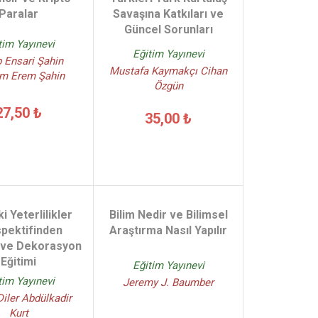
Paralar
Savaşına Katkıları ve
Güncel Sorunları
tim Yayınevi
Eğitim Yayınevi
 Ensari Şahin
Mustafa Kaymakçı Cihan
im Erem Şahin
Özgün
27,50 ₺
35,00 ₺
i Yeterlilikler
Bilim Nedir ve Bilimsel
pektifinden
Araştırma Nasıl Yapılır
 ve Dekorasyon
Eğitimi
Eğitim Yayınevi
tim Yayınevi
Jeremy J. Baumber
iler Abdülkadir
Kurt