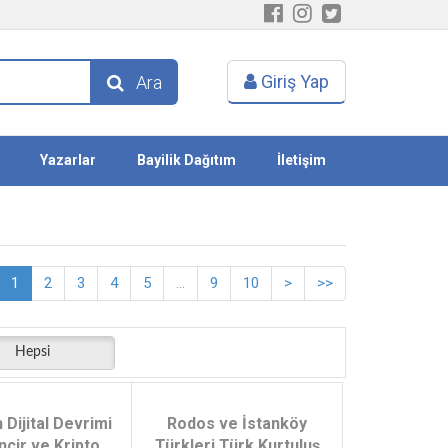
Giriş Yap
Ara
Yazarlar
Bayilik Dağıtım
İletişim
1
2
3
4
5
...
9
10
>
>>
Hepsi
 Dijital Devrimi
Rodos ve İstanköy
ncir ve Kripto
Türkleri Türk Kurtuluş