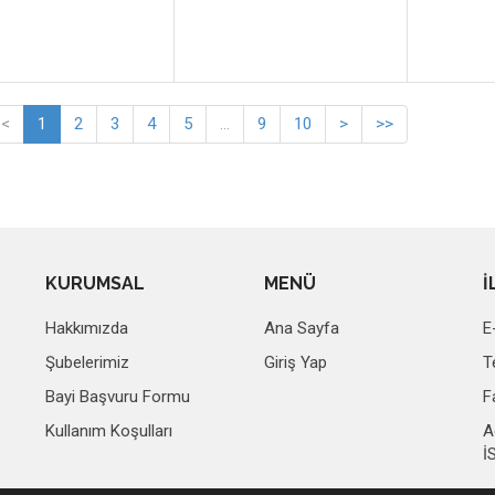
<
1
2
3
4
5
...
9
10
>
>>
KURUMSAL
MENÜ
İ
Hakkımızda
Ana Sayfa
E
Şubelerimiz
Giriş Yap
T
Bayi Başvuru Formu
F
Kullanım Koşulları
A
İ