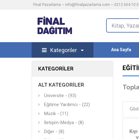
Final Pazarlama ~
info@finalpazarlama.com
~ 0212 604 10 00
Kategoriler
Ana Sayfa
EĞITI
KATEGORILER
ALT KATEGORILER
Topla
Üniversite - (93)
Eğitime Yardımcı - (22)
Göst
Müzik - (11)
İletişim-Medya - (8)
Kıyı
Diğer - (8)
Y