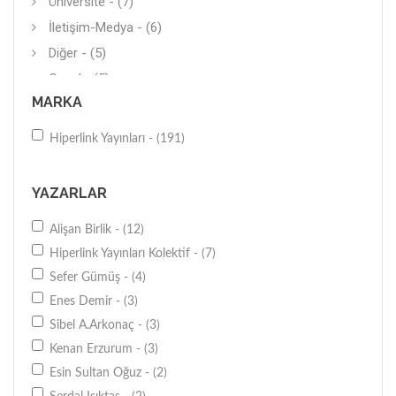
Üniversite - (7)
İletişim-Medya - (6)
Diğer - (5)
Genel - (5)
MARKA
Şiir (Yerli) - (5)
Genel - (5)
Hiperlink Yayınları - (191)
Kişisel-Bireysel Gelişim - (4)
Biyografi-Otobiyografi - (4)
YAZARLAR
Diğer - (4)
Alişan Birlik - (12)
Siyasal Tarih - (4)
Hiperlink Yayınları Kolektif - (7)
İş Dünyası - (4)
Sefer Gümüş - (4)
Politika - (3)
Enes Demir - (3)
Araştırma-İnceleme - (3)
Sibel A.Arkonaç - (3)
İnceleme - (3)
Kenan Erzurum - (3)
Dil Eğitimi - (3)
Esin Sultan Oğuz - (2)
Genel - (3)