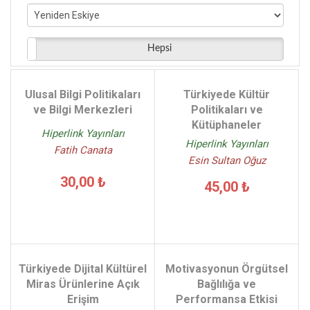
Necati İyikan - (2)
Mustafa Bıyıklı - (2)
Komisyon - (2)
Hepsi
Mustafa Tarakçı - (2)
Fatih Canata - (1)
Ulusal Bilgi Politikaları
Türkiyede Kültür
Semanur Öztemiz - (1)
ve Bilgi Merkezleri
Politikaları ve
Kütüphaneler
Hiperlink Yayınları
Hiperlink Yayınları
Fatih Canata
Esin Sultan Oğuz
30,00 ₺
45,00 ₺
Türkiyede Dijital Kültürel
Motivasyonun Örgütsel
Miras Ürünlerine Açık
Bağlılığa ve
Erişim
Performansa Etkisi