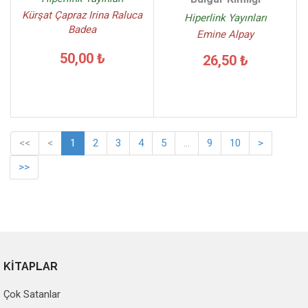
Kürşat Çapraz Irina Raluca
Hiperlink Yayınları
Badea
Emine Alpay
50,00 ₺
26,50 ₺
<<
<
1
2
3
4
5
...
9
10
>
>>
KİTAPLAR
Çok Satanlar