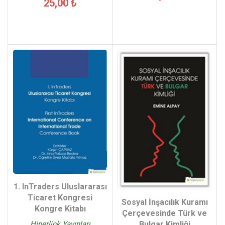
25,00 ₺
1. InTraders Uluslararası
Ticaret Kongresi
Sosyal İnşacılık Kuramı
Kongre Kitabı
Çerçevesinde Türk ve
Hiperlink Yayınları
Bulgar Kimliği