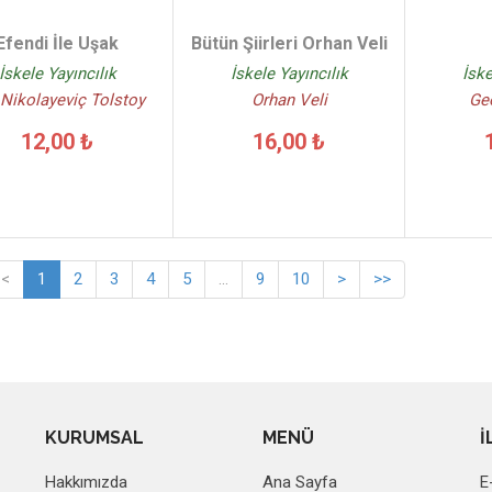
Efendi İle Uşak
Bütün Şiirleri Orhan Veli
İskele Yayıncılık
İskele Yayıncılık
İske
 Nikolayeviç Tolstoy
Orhan Veli
Ge
12,00 ₺
16,00 ₺
<
1
2
3
4
5
...
9
10
>
>>
KURUMSAL
MENÜ
İ
Hakkımızda
Ana Sayfa
E