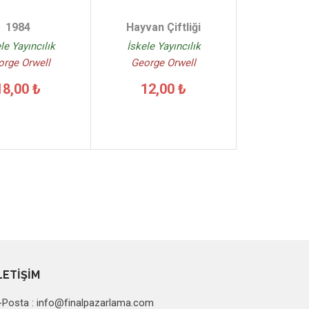
1984
Hayvan Çiftliği
le Yayıncılık
İskele Yayıncılık
orge Orwell
George Orwell
18,00 ₺
12,00 ₺
LETİŞİM
-Posta :
info@finalpazarlama.com