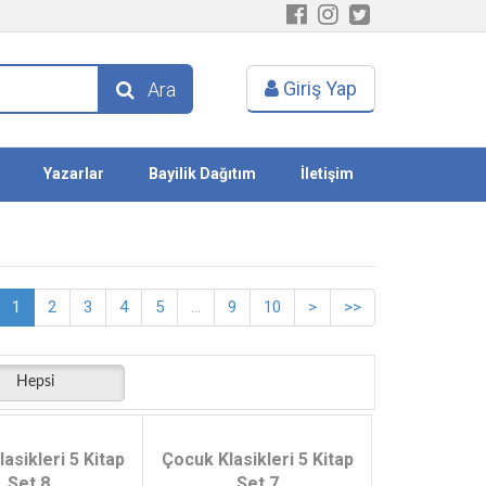
Giriş Yap
Ara
Yazarlar
Bayilik Dağıtım
İletişim
1
2
3
4
5
...
9
10
>
>>
Hepsi
asikleri 5 Kitap
Çocuk Klasikleri 5 Kitap
Set 8
Set 7