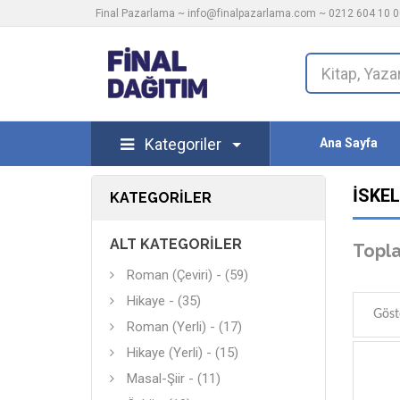
Final Pazarlama ~
info@finalpazarlama.com
~ 0212 604 10 00
Kategoriler
Ana Sayfa
İSKEL
KATEGORILER
ALT KATEGORILER
Topla
Roman (Çeviri) - (59)
Hikaye - (35)
Göst
Roman (Yerli) - (17)
Hikaye (Yerli) - (15)
Masal-Şiir - (11)