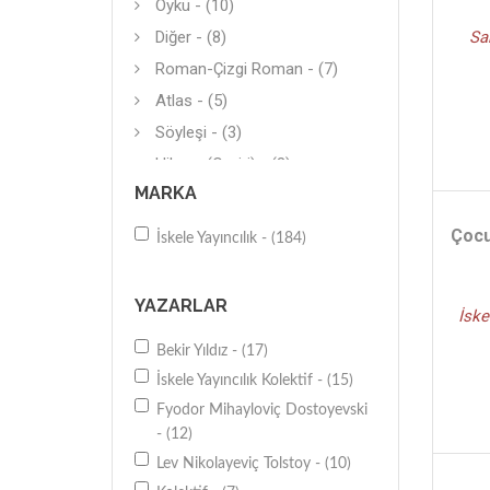
Öykü - (10)
Diğer - (8)
Sa
Roman-Çizgi Roman - (7)
Atlas - (5)
Söyleşi - (3)
Hikaye (Çeviri) - (3)
MARKA
Şiir (Yerli) - (2)
Diğer - (1)
Çocu
İskele Yayıncılık - (184)
Diğer - (1)
Sözlük-İmla Klavuzu - (1)
YAZARLAR
İske
Bilmece-Bulmaca - (1)
Bekir Yıldız - (17)
Araştırma-İnceleme - (1)
İskele Yayıncılık Kolektif - (15)
Referans Kitapları - (1)
Fyodor Mihayloviç Dostoyevski
Eğlence-Beceri Geliştirme - (1)
- (12)
Güzel-Özlü Sözler - (1)
Lev Nikolayeviç Tolstoy - (10)