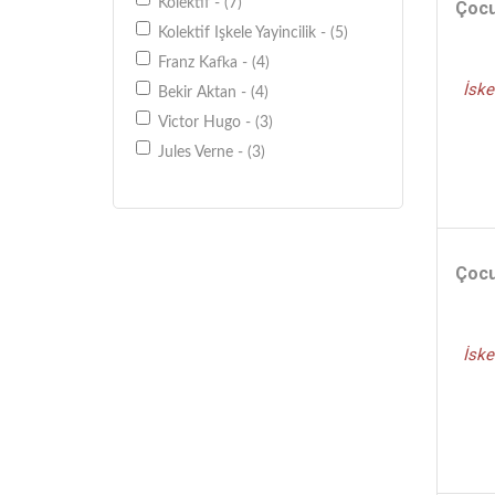
Kolektif - (7)
Çocu
Kolektif Işkele Yayincilik - (5)
Franz Kafka - (4)
İske
Bekir Aktan - (4)
Victor Hugo - (3)
Jules Verne - (3)
Namık Kemal - (3)
Ahmet Rasim - (3)
Jack London - (3)
Çocu
Emile Zola - (3)
Moliere - (3)
Sami Paşazade Sezai - (2)
İske
George Orwell - (2)
Hüseyin Rahmi Gürpınar - (2)
Halit Ziya Uşaklıgil - (2)
Ömer Seyfettin - (2)
Zeki Çakmak - (2)