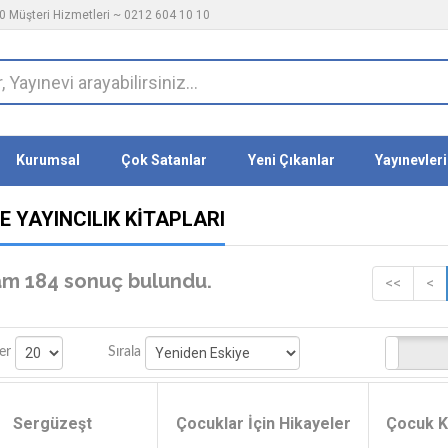
 Müşteri Hizmetleri ~ 0212 604 10 10
Kurumsal
Çok Satanlar
Yeni Çıkanlar
Yayınevleri
E YAYINCILIK KITAPLARI
m 184 sonuç bulundu.
<<
<
Stoktakiler
er
Sırala
Sergüzeşt
Çocuklar İçin Hikayeler
Çocuk Kl