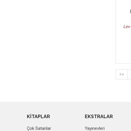
Mevlana - (2)
Alexandre Dumas - (2)
Cuma Karataş - (2)
Lev
Balzac - (2)
Maksim Gorki - (2)
Goethe - (2)
Stendhal - (2)
Nabizade Nazım - (2)
Charles Dickens - (2)
<<
KİTAPLAR
EKSTRALAR
Çok Satanlar
Yayınevleri