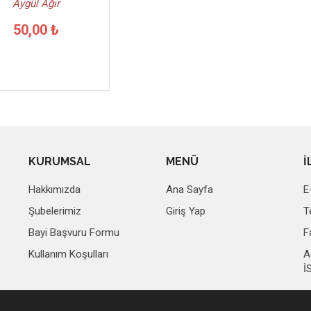
Aygül Ağır
50,00 ₺
KURUMSAL
MENÜ
İ
Hakkımızda
Ana Sayfa
E
Şubelerimiz
Giriş Yap
T
Bayi Başvuru Formu
F
Kullanım Koşulları
A
İ