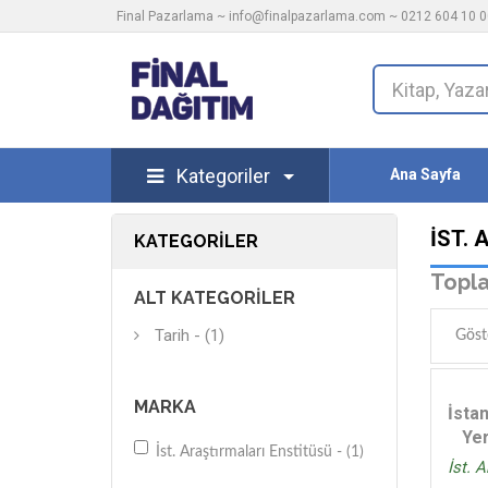
Final Pazarlama ~
info@finalpazarlama.com
~ 0212 604 10 00
Kategoriler
Ana Sayfa
İST.
KATEGORILER
Topla
ALT KATEGORILER
Tarih - (1)
Göst
MARKA
İsta
Ye
İst. Araştırmaları Enstitüsü - (1)
İst. 