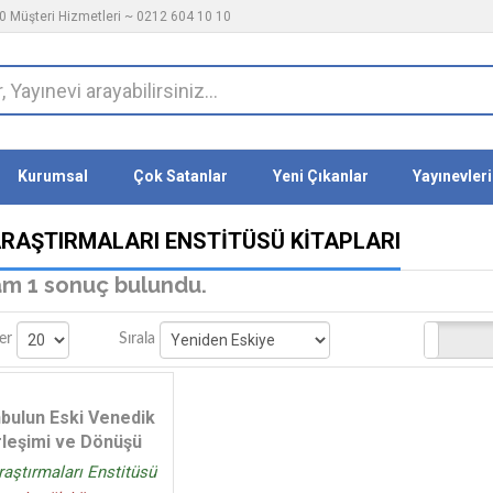
 Müşteri Hizmetleri ~ 0212 604 10 10
Kurumsal
Çok Satanlar
Yeni Çıkanlar
Yayınevleri
 ARAŞTIRMALARI ENSTITÜSÜ KITAPLARI
m 1 sonuç bulundu.
Stoktakiler
er
Sırala
nbulun Eski Venedik
rleşimi ve Dönüşü
Araştırmaları Enstitüsü