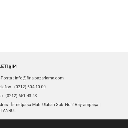
LETİŞİM
-Posta :
info@finalpazarlama.com
elefon : (0212) 604 10 00
ax: (0212) 651 43 43
dres : İsmetpaşa Mah. Uluhan Sok. No:2 Bayrampaşa |
STANBUL