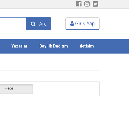
Giriş Yap
Ara
Yazarlar
Bayilik Dağıtım
İletişim
Hepsi