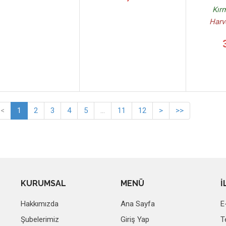
Kırm
Harv
<
1
2
3
4
5
...
11
12
>
>>
KURUMSAL
MENÜ
İ
Hakkımızda
Ana Sayfa
E
Şubelerimiz
Giriş Yap
T