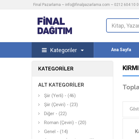
Final Pazarlama ~
info@finalpazarlama.com
~ 0212 604 10 00
Kategoriler
Ana Sayfa
KIRMI
KATEGORILER
ALT KATEGORILER
Topla
Şiir (Yerli) - (46)
Şiir (Çeviri) - (23)
Göst
Diğer - (22)
Roman (Çeviri) - (20)
K
Genel - (14)