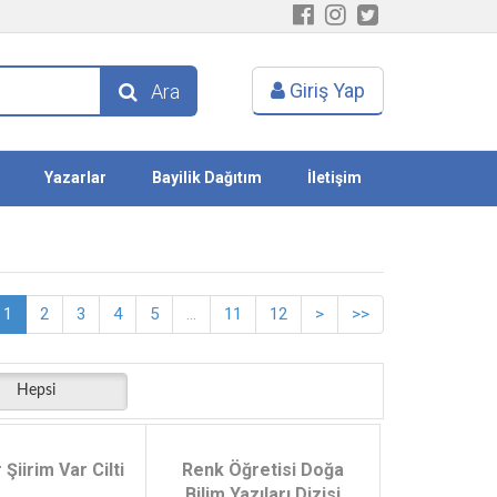
Giriş Yap
Ara
Yazarlar
Bayilik Dağıtım
İletişim
1
2
3
4
5
...
11
12
>
>>
Hepsi
 Şiirim Var Cilti
Renk Öğretisi Doğa
Bilim Yazıları Dizisi