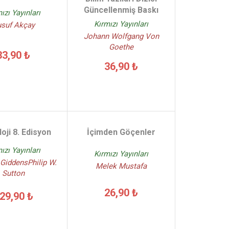
Güncellenmiş Baskı
ızı Yayınları
Kırmızı Yayınları
suf Akçay
Johann Wolfgang Von
Goethe
33,90 ₺
36,90 ₺
oji 8. Edisyon
İçimden Göçenler
ızı Yayınları
Kırmızı Yayınları
GiddensPhilip W.
Melek Mustafa
Sutton
26,90 ₺
29,90 ₺