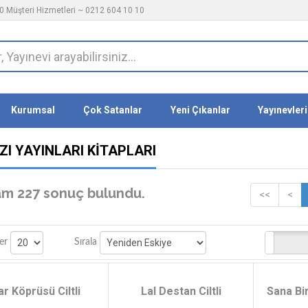
 Müşteri Hizmetleri ~ 0212 604 10 10
Kurumsal
Çok Satanlar
Yeni Çıkanlar
Yayınevleri
ZI YAYINLARI KITAPLARI
m 227 sonuç bulundu.
<<
<
Stoktakiler
er
Sırala
ar Köprüsü Ciltli
Lal Destan Ciltli
Sana Bir