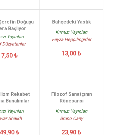
Şerefin Doğuşu
Bahçedeki Yastık
ra Başlıyor
Kırmızı Yayınları
ızı Yayınları
Feyza Hepçilingirler
f Düzyatanlar
13,00 ₺
17,50 ₺
alizm Rekabet
Filozof Sanatçının
ma Bunalımlar
Rönesansı
ızı Yayınları
Kırmızı Yayınları
war Shaikh
Bruno Cany
49,90 ₺
23,90 ₺