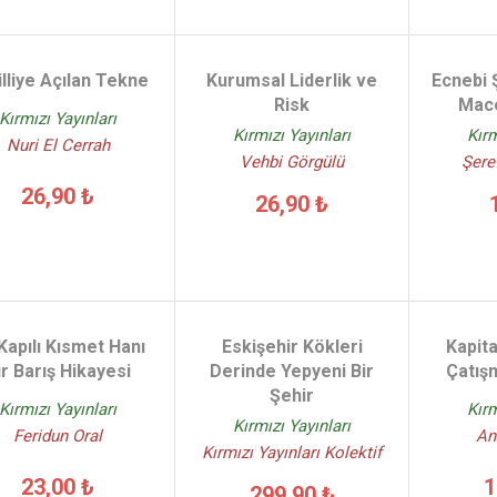
illiye Açılan Tekne
Kurumsal Liderlik ve
Ecnebi 
Risk
Mace
Kırmızı Yayınları
Kırmızı Yayınları
Kırm
Nuri El Cerrah
Vehbi Görgülü
Şere
26,90 ₺
26,90 ₺
Kapılı Kısmet Hanı
Eskişehir Kökleri
Kapit
ir Barış Hikayesi
Derinde Yepyeni Bir
Çatış
Şehir
Kırmızı Yayınları
Kırm
Kırmızı Yayınları
Feridun Oral
An
Kırmızı Yayınları Kolektif
23,00 ₺
1
299,90 ₺