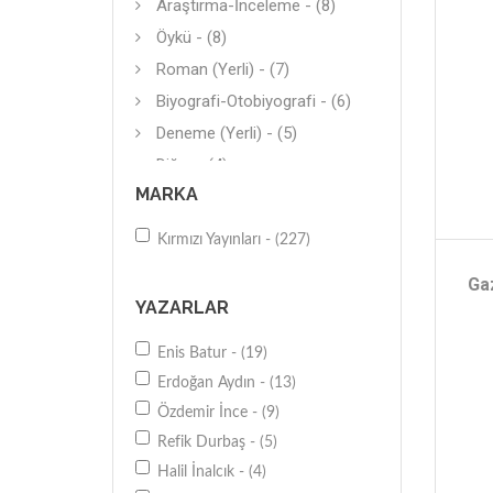
Araştırma-İnceleme - (8)
Öykü - (8)
Roman (Yerli) - (7)
Biyografi-Otobiyografi - (6)
Deneme (Yerli) - (5)
Diğer - (4)
MARKA
Diğer - (3)
Araştırma-İnceleme - (3)
Kırmızı Yayınları - (227)
Fotoğraf - (3)
Ga
Araştırma-İnceleme - (3)
YAZARLAR
Türk-Osmanlı - (3)
Enis Batur - (19)
Dini Roman - (3)
Erdoğan Aydın - (13)
Diğer - (3)
Özdemir İnce - (9)
İş Dünyası - (2)
Refik Durbaş - (5)
Hikaye (Yerli) - (2)
Halil İnalcık - (4)
Genel - (2)