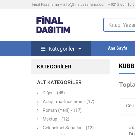
Final Pazarlama ~
info@finalpazarlama.com
~ 0212 604 10 00
Kategoriler
Ana Sayfa
KUBB
KATEGORILER
ALT KATEGORILER
Topla
Diğer - (48)
Araştırma-İnceleme - (17)
Göst
Roman (Yerli) - (17)
Mektup - (12)
Üs
Geleneksel Sanatlar - (12)
Dü