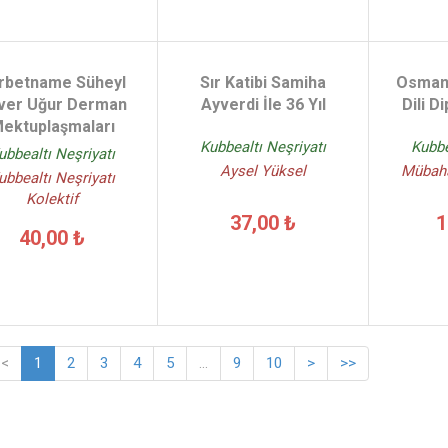
rbetname Süheyl
Sır Katibi Samiha
Osmanl
ver Uğur Derman
Ayverdi İle 36 Yıl
Dili D
ektuplaşmaları
Kubbealtı Neşriyatı
Kubbe
ubbealtı Neşriyatı
Aysel Yüksel
Mübaha
ubbealtı Neşriyatı
Kolektif
37,00 ₺
1
40,00 ₺
<
1
2
3
4
5
...
9
10
>
>>