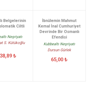
ı Belgelerinin
İbnülemin Mahmut
iplomatik Ciltli
Kemal İnal Cumhuriyet
Devrinde Bir Osmanlı
altı Neşriyatı
Efendisi
t S. Kütükoğlu
Kubbealtı Neşriyatı
Dursun Gürlek
38,89 ₺
65,00 ₺