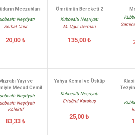
üdarın Meczubları
Ömrümün Bereketi 2
Me
Kubbe
ubbealtı Neşriyatı
Kubbealtı Neşriyatı
Samiha 
Serhat Onur
M. Uğur Derman
20,00 ₺
135,00 ₺
Mızrabı Yayı ve
Yahya Kemal ve Üsküp
Klasi
miyle Mesud Cemil
Tezyin
Kubbealtı Neşriyatı
ubbealtı Neşriyatı
Ertuğrul Karakuş
Kubbe
ubbealtı Neşriyatı
Kolektif
İn
25,00 ₺
83,33 ₺
1