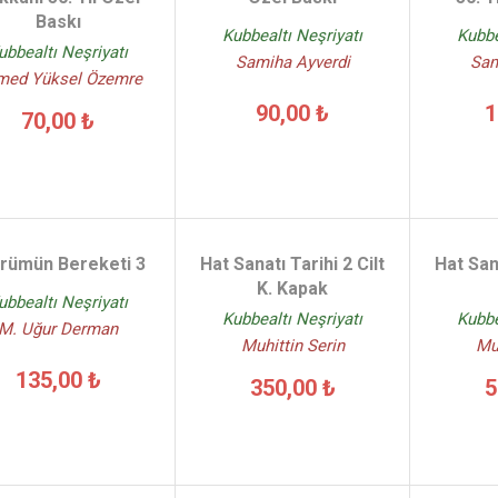
Baskı
Kubbealtı Neşriyatı
Kubbe
ubbealtı Neşriyatı
Samiha Ayverdi
Sam
med Yüksel Özemre
90,00 ₺
1
70,00 ₺
rümün Bereketi 3
Hat Sanatı Tarihi 2 Cilt
Hat Sana
K. Kapak
ubbealtı Neşriyatı
Kubbealtı Neşriyatı
Kubbe
M. Uğur Derman
Muhittin Serin
Muh
135,00 ₺
350,00 ₺
5