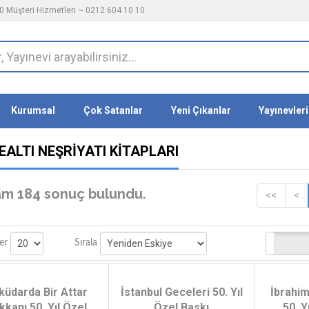
 Müşteri Hizmetleri ~ 0212 604 10 10
Kurumsal
Çok Satanlar
Yeni Çıkanlar
Yayınevleri
EALTI NEŞRIYATI KITAPLARI
m 184 sonuç bulundu.
<<
<
Stoktakiler
er
Sırala
küdarda Bir Attar
İstanbul Geceleri 50. Yıl
İbrahim
kkanı 50. Yıl Özel
Özel Baskı
50. Y