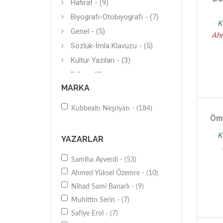
Hatırat - (9)
Biyografi-Otobiyografi - (7)
K
Genel - (5)
Ah
Sözlük-İmla Klavuzu - (5)
Kültür Yazıları - (3)
Diğer - (3)
MARKA
Anı-Yaşam - (3)
Diğer - (3)
Kubbealtı Neşriyatı - (184)
Tasavvuf - (3)
Öm
Hikaye (Yerli) - (3)
K
YAZARLAR
Diğer - (2)
Samiha Ayverdi - (53)
Türk-Osmanlı - (2)
Ahmed Yüksel Özemre - (10)
Mitoloji - (2)
Nihad Sami Banarlı - (9)
Mimari - (2)
Muhittin Serin - (7)
Kaynakça (Bibliyografi) - (2)
Safiye Erol - (7)
Araştırma-İnceleme - (2)