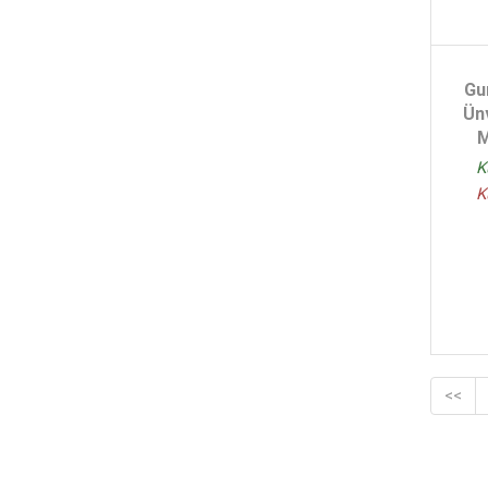
Ertuğrul Karakuş - (1)
Mustafa Tahralı - (1)
Aysel Yüksel - (1)
Gu
Mübahat S. Kütükoğlu - (1)
Ün
Fevzi Samuk - (1)
M
Samiha Ayverdi Vehbi Güneri -
K
(1)
K
Celil Altınbilek - (1)
Çatalcalı Ali Efendi - (1)
Galip Çakır - (1)
<<