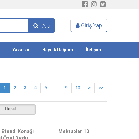
Giriş Yap
Ara
Yazarlar
Bayilik Dağıtım
İletişim
1
2
3
4
5
...
9
10
>
>>
Hepsi
 Efendi Konağı
Mektuplar 10
ıl Özel Baskı