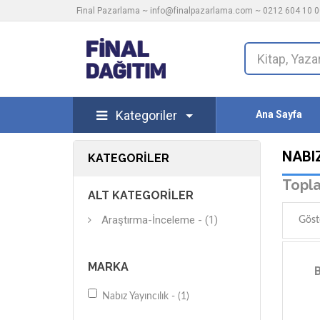
Final Pazarlama ~
info@finalpazarlama.com
~ 0212 604 10 00
Kategoriler
Ana Sayfa
NABIZ
KATEGORILER
Topla
ALT KATEGORILER
Araştırma-İnceleme - (1)
Göst
MARKA
Nabız Yayıncılık - (1)