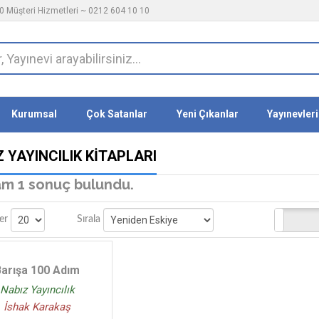
 Müşteri Hizmetleri ~ 0212 604 10 10
Kurumsal
Çok Satanlar
Yeni Çıkanlar
Yayınevleri
 YAYINCILIK KITAPLARI
m 1 sonuç bulundu.
Stoktakiler
er
Sırala
Barışa 100 Adım
Nabız Yayıncılık
İshak Karakaş