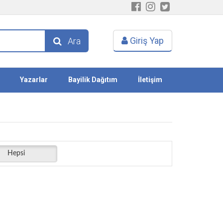
Giriş Yap
Ara
Yazarlar
Bayilik Dağıtım
İletişim
Hepsi