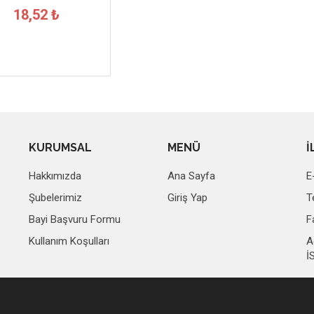
18,52 ₺
KURUMSAL
MENÜ
İ
Hakkımızda
Ana Sayfa
E
Şubelerimiz
Giriş Yap
T
Bayi Başvuru Formu
F
Kullanım Koşulları
A
İ