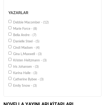
YAZARLAR
Debbie Macomber - (12)
Marie Force - (8)
Bella Andre - (7)
Danielle Steel - (5)
Cindi Madsen - (4)
Gina L.Maxwell - (3)
Kristen Heitzmann - (3)
Iris Johansen - (3)
Karina Halle - (3)
Catherine Bybee - (3)
Emily Snow - (3)
Brandy Purdy - (2)
Terri Dulong - (2)
NOVELLA YAYINLARI KITAPLARI
Jessica Clare - (2)