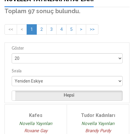
Jennifer E. Smith - (2)
Toplam 97 sonuç bulundu.
Laura Kaye - (2)
Julianne Donaldson - (2)
<<
<
1
2
3
4
5
>
>>
Katie Ashley - (2)
Kathryn Kramer - (2)
Patricia Scanlan - (2)
Göster
Roxane Gay - (1)
Gina L. Maxwell - (1)
Sırala
Samantha Sotto - (1)
R. S. Grey - (1)
Kelly Harms - (1)
Hepsi
Elisabet Benavent - (1)
Emiko Jean - (1)
Katy Regnery - (1)
Kafes
Tudor Kadınları
Tom Formaro - (1)
Novella Yayınları
Novella Yayınları
Elyssa Friedland - (1)
Roxane Gay
Brandy Purdy