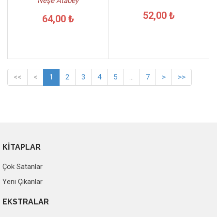
Neşe Atabey
52,00 ₺
64,00 ₺
<<
<
1
2
3
4
5
...
7
>
>>
KİTAPLAR
Çok Satanlar
Yeni Çıkanlar
EKSTRALAR