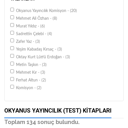
Okyanus Yayıncılık Komisyon - (20)
Mehmet Ali Özhan - (8)
Murat Yıldız - (6)
Sadrettin Çelebi - (4)
Zafer Yaz - (3)
Yeşim Kabadaş Kırsaç - (3)
Oktay Kurt Lütfü Erdoğan - (3)
Metin Taşkın - (3)
Mehmet Kır - (3)
Ferhat Altun - (2)
Komisyon - (2)
Bayar Cengiz - (2)
Lütfi Erdoğan - (2)
OKYANUS YAYINCILIK (TEST) KITAPLARI
Mehmet İsmail Nas - (2)
Mesut Erdemir - (2)
Toplam 134 sonuç bulundu.
Mustafa Nar - (2)