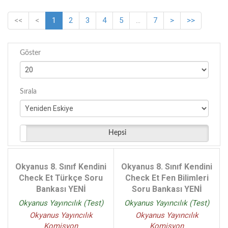
Sabri Aksu Tuncer Şimdi - (2)
<<
<
1
2
3
4
5
...
7
>
>>
Ömer Öztel - (2)
Murat Kurudere Abdullah Koçak - (2)
Süleyman Tozlu Rafet Özdemir - (2)
Göster
Haluk Mimarlar Meftun Gökhan Küpeli - (2)
Ali Bal - (2)
Sırala
Süleyman Tozlu Furkan Özdemir Necmiye Sümer -
(2)
Murat Nizamoğlu - (2)
Elif Merve Gezer - (2)
Hepsi
Süleyman Tozlu - (2)
Şenol Uzun Bülent Erten - (2)
Okyanus 8. Sınıf Kendini
Okyanus 8. Sınıf Kendini
Necmiye Sümer - (2)
Check Et Türkçe Soru
Check Et Fen Bilimleri
Selim Yavuz - (2)
Bankası YENİ
Soru Bankası YENİ
Cihan Irmak Bacacı - (2)
Okyanus Yayıncılık (Test)
Okyanus Yayıncılık (Test)
Okyanus Yayıncılık
Okyanus Yayıncılık
Komisyon
Komisyon