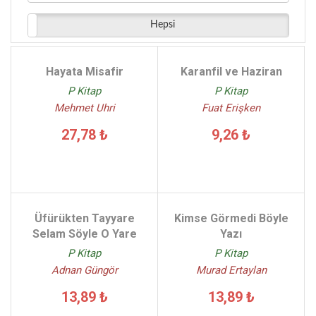
E. Mete Öztürk - (1)
Hepsi
İbrahim Kılıçlı - (1)
Yakup Ataş - (1)
Koray Şahinbaş - (1)
Hayata Misafir
Karanfil ve Haziran
Şeyda Koç - (1)
P Kitap
P Kitap
Sami Akbulut - (1)
Mehmet Uhri
Fuat Erişken
27,78 ₺
9,26 ₺
Üfürükten Tayyare
Kimse Görmedi Böyle
Selam Söyle O Yare
Yazı
P Kitap
P Kitap
Adnan Güngör
Murad Ertaylan
13,89 ₺
13,89 ₺