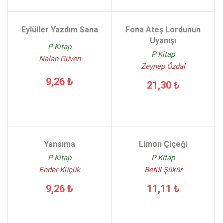
Eylüller Yazdım Sana
Fona Ateş Lordunun
Uyanışı
P Kitap
P Kitap
Nalan Güven
Zeynep Özdal
9,26 ₺
21,30 ₺
Yansıma
Limon Çiçeği
P Kitap
P Kitap
Ender Küçük
Betül Şükür
9,26 ₺
11,11 ₺