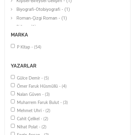
Kişisel-Bireysel Gelişim - (1)
Biyografi-Otobiyografi - (1)
Roman-Çizgi Roman - (1)
Diğer - (1)
MARKA
İngilizce - (1)
Deneme (Yerli) - (1)
P Kitap - (54)
Sözlük-İmla Klavuzu - (1)
Güzel-Özlü Sözler - (1)
YAZARLAR
Diğer - (1)
Gülce Demir - (5)
Ömer Faruk Hüsmüllü - (4)
Nalan Güven - (3)
Muharrem Faruk Bulut - (3)
Mehmet Uhri - (2)
Cahit Çelikel - (2)
Nihat Polat - (2)