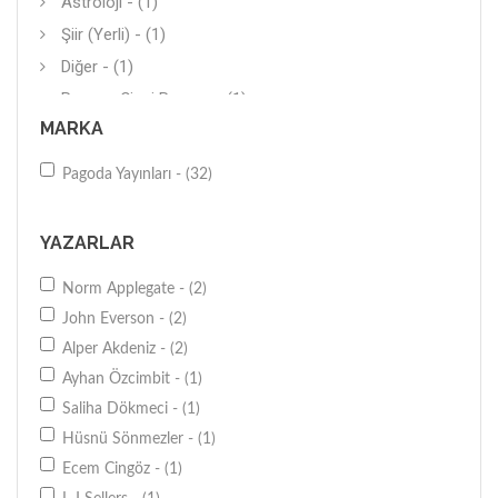
Astroloji - (1)
Şiir (Yerli) - (1)
Diğer - (1)
Roman-Çizgi Roman - (1)
MARKA
Anı-Yaşam - (1)
Pagoda Yayınları - (32)
YAZARLAR
Norm Applegate - (2)
John Everson - (2)
Alper Akdeniz - (2)
Ayhan Özcimbit - (1)
Saliha Dökmeci - (1)
Hüsnü Sönmezler - (1)
Ecem Cingöz - (1)