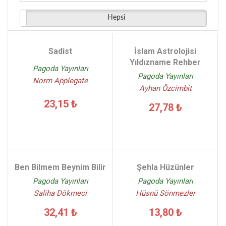
J.A.Saare - (1)
Hepsi
Raeanne Hadley - (1)
Tarık Dursun K. - (1)
Indra Sinha - (1)
Sadist
İslam Astrolojisi
Laura Elvebak - (1)
Yıldızname Rehber
Pagoda Yayınları
Pagoda Yayınları
Norm Applegate
Ayhan Özcimbit
23,15 ₺
27,78 ₺
Ben Bilmem Beynim Bilir
Şehla Hüzünler
Pagoda Yayınları
Pagoda Yayınları
Saliha Dökmeci
Hüsnü Sönmezler
32,41 ₺
13,80 ₺