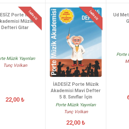
İadesiz
İadesiz
ESİZ Porte Müzik
Ud Met
kademisi Müzik
G
Defteri Gitar
Porte 
rte Müzik Yayınları
M
Tunç Volkan
İADESİZ Porte Müzik
Akademisi Mavi Defter
5 8. Sınıflar İçin
22,00 ₺
Porte Müzik Yayınları
Tunç Volkan
22,00 ₺