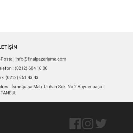
LETİŞİM
-Posta :
info@finalpazarlama.com
elefon : (0212) 604 10 00
ax: (0212) 651 43 43
dres : İsmetpaşa Mah. Uluhan Sok. No:2 Bayrampaşa |
STANBUL