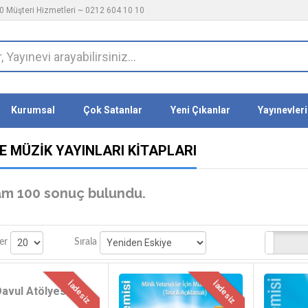
 Müşteri Hizmetleri ~ 0212 604 10 10
Kurumsal
Çok Satanlar
Yeni Çıkanlar
Yayınevleri
E MÜZIK YAYINLARI KITAPLARI
m 100 sonuç bulundu.
Stoktakiler
er
Sırala
İadesiz
İadesiz
avul Atölyesi 3