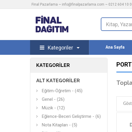
Final Pazarlama ~
info@finalpazarlama.com
~ 0212 604 10 00
Kategoriler
Ana Sayfa
PORT
KATEGORILER
ALT KATEGORILER
Topla
Eğitim-Öğretim - (45)
Genel - (26)
Göst
Müzik - (12)
Eğlence-Beceri Geliştirme - (6)
D
Nota Kitapları - (5)