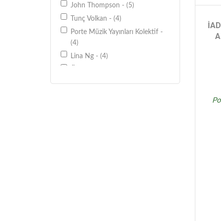
John Thompson - (5)
Tunç Volkan - (4)
İAD
Porte Müzik Yayınları Kolektif -
A
(4)
Lina Ng - (4)
Övünç Yaman - (3)
Shinichi Suzuki - (3)
Göksen Tosuner - (2)
Po
Eta Cohen Christine Brown - (2)
John Pitts - (2)
Bilge Candan - (1)
Tunç Volkan Konya Övünç
Yaman - (1)
Mutlu Torun - (1)
Mario Rodriguez Arenas - (1)
Schichi Suzuki - (1)
M.Ulvi Afşar - (1)