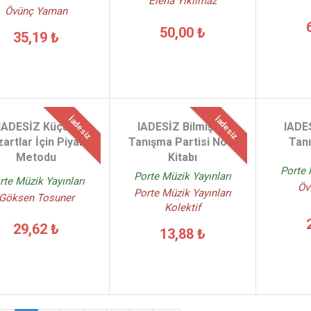
Elena Yıkılmaz
Övünç Yaman
50,00 ₺
35,19 ₺
İadesiz
İadesiz
IADESİZ Küçük
IADESİZ Bilmişler
IADES
artlar İçin Piyano
Tanışma Partisi Nota
Tanı
Metodu
Kitabı
Porte 
Porte Müzik Yayınları
rte Müzik Yayınları
Öv
Porte Müzik Yayınları
Göksen Tosuner
Kolektif
29,62 ₺
13,88 ₺