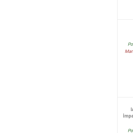
C.Levent Tanman - (1)
Kolektif - (1)
Charles ve Jacqueline - (1)
Övünç Yaman Tunç Volkan
Konya - (1)
Güneş Kaya - (1)
Po
Charles Louis Hanon - (1)
Mar
Tolga Erdemli Övünç Yaman - (1)
Zafer Şanlı - (1)
Ned Bennett - (1)
Sarah Pope - (1)
İmpa
Po