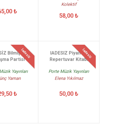
Kolektif
65,00 ₺
58,00 ₺
İadesiz
İadesiz
İZ Bilmişler
IADESIZ Piyano 1
şma Partisi
Repertuvar Kitabı
Müzik Yayınları
Porte Müzik Yayınları
ünç Yaman
Elena Yıkılmaz
29,50 ₺
50,00 ₺