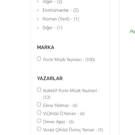
Diğer - (2)
Enstrümanlar - (2)
Roman (Yerli) - (1)
Diğer - (1)
Po
MARKA
Porte Müzik Yayınları - (100)
YAZARLAR
Kolektif Porte Müzik Yayinlari -
(13)
Elena Yıkılmaz - (6)
V.Çiftdal Ö.Yaman - (6)
Denes Agay - (6)
Vuslat Çiftdal Övünç Yaman - (5)