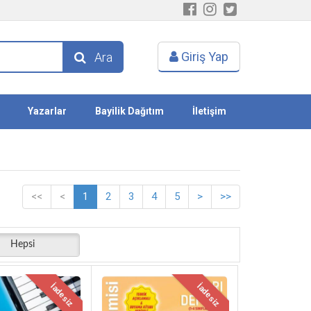
Giriş Yap
Ara
Yazarlar
Bayilik Dağıtım
İletişim
<<
<
1
2
3
4
5
>
>>
Hepsi
İadesiz
İadesiz