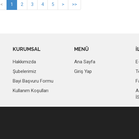
<
1
2
3
4
5
>
>>
KURUMSAL
MENÜ
İ
Hakkımızda
Ana Sayfa
E
Şubelerimiz
Giriş Yap
T
Bayi Başvuru Formu
F
Kullanım Koşulları
A
İ