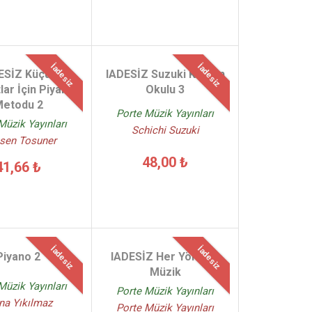
İadesiz
İadesiz
ESİZ Küçük
IADESİZ Suzuki Keman
ar İçin Piyano
Okulu 3
etodu 2
Porte Müzik Yayınları
Müzik Yayınları
Schichi Suzuki
sen Tosuner
48,00 ₺
41,66 ₺
İadesiz
İadesiz
Piyano 2
IADESİZ Her Yönüyle
Müzik
Müzik Yayınları
Porte Müzik Yayınları
na Yıkılmaz
Porte Müzik Yayınları