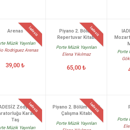
İadesiz
İadesiz
Arenas
Piyano 2. Bölüm
IAD
Repertuvar Kitabı
Mozartl
rte Müzik Yayınları
M
Porte Müzik Yayınları
io Rodriguez Arenas
Porte 
Elena Yıkılmaz
Gök
39,00 ₺
65,00 ₺
İadesiz
İadesiz
IADESİZ Zodyak
Piyano 2. Bölüm Teori
ratorluğu Karanlık
Çalışma Kitabı
Porte 
Taş
Porte Müzik Yayınları
Ele
rte Müzik Yayınları