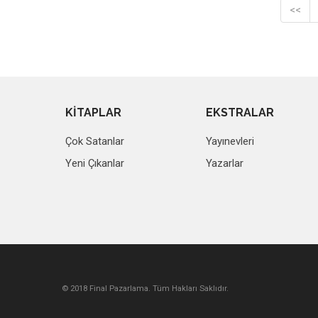
<<
KİTAPLAR
EKSTRALAR
Çok Satanlar
Yayınevleri
Yeni Çıkanlar
Yazarlar
© 2018 Final Pazarlama. Tüm Hakları Saklıdır.