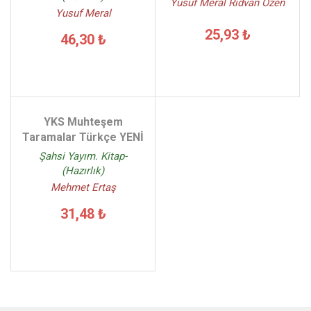
Yusuf Meral Rıdvan Özen
Yusuf Meral
25,93 ₺
46,30 ₺
YKS Muhteşem
Taramalar Türkçe YENİ
Şahsi Yayım. Kitap-
(Hazırlık)
Mehmet Ertaş
31,48 ₺