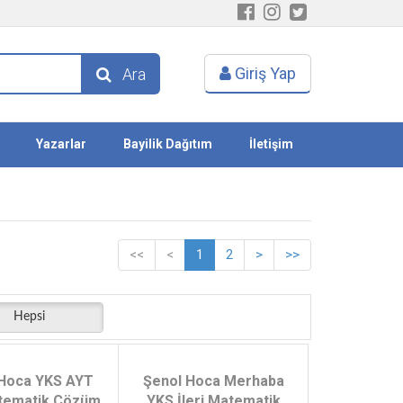
Giriş Yap
Ara
Yazarlar
Bayilik Dağıtım
İletişim
<<
<
1
2
>
>>
Hepsi
 Hoca YKS AYT
Şenol Hoca Merhaba
atematik Çözüm
YKS İleri Matematik