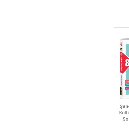
Şeno
Kült
So