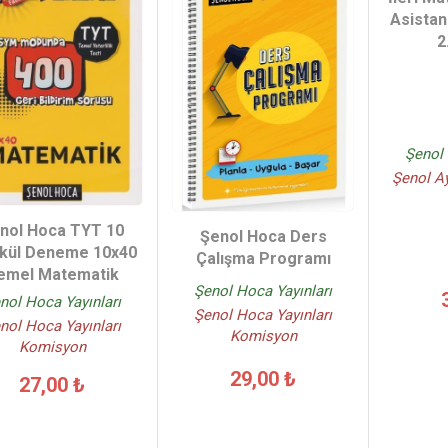
Asistan
2
Şenol 
Şenol A
nol Hoca TYT 10
Şenol Hoca Ders
ikül Deneme 10x40
Çalışma Programı
emel Matematik
Şenol Hoca Yayınları
nol Hoca Yayınları
Şenol Hoca Yayınları
nol Hoca Yayınları
Komisyon
Komisyon
29,00 ₺
27,00 ₺