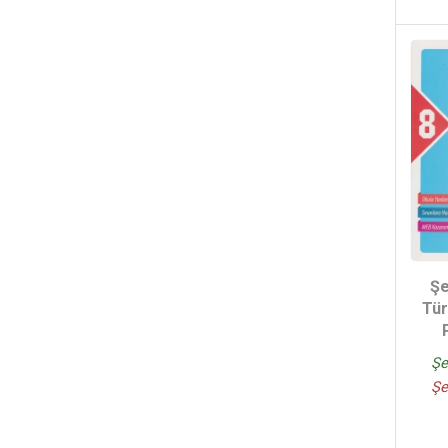
Şe
Tür
Şe
Şe