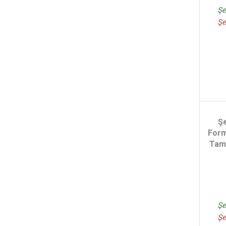
Şe
Şe
Ş
Form
Tam
Şe
Şe