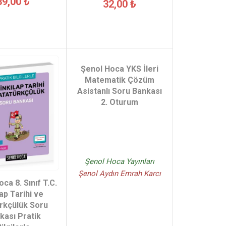
39,00 ₺
32,00 ₺
Şenol Hoca YKS İleri
Matematik Çözüm
Asistanlı Soru Bankası
2. Oturum
Şenol Hoca Yayınları
Şenol Aydın Emrah Karcı
ca 8. Sınıf T.C.
lap Tarihi ve
rkçülük Soru
kası Pratik