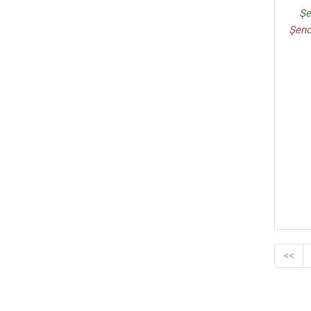
Şe
Şeno
<<