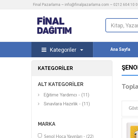
Final Pazarlama ~
info@finalpazarlama.com
~ 0212 604 10 00
Kategoriler
Ana Sayfa
ŞENO
KATEGORILER
ALT KATEGORILER
Topla
Eğitime Yardımcı - (11)
Sınavlara Hazırlık - (11)
Göst
MARKA
Şenol Hoca Yayınları - (22)