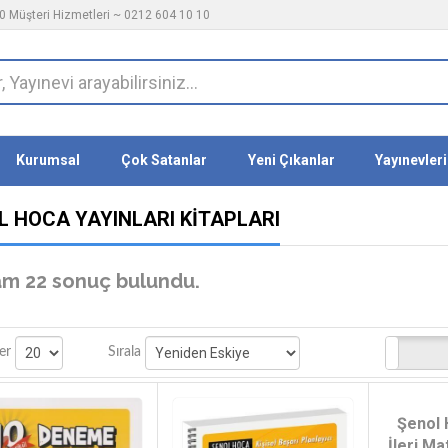
 Müşteri Hizmetleri ~ 0212 604 10 10
Kurumsal
Çok Satanlar
Yeni Çıkanlar
Yayınevleri
L HOCA YAYINLARI KITAPLARI
m 22 sonuç bulundu.
Stoktakiler
er
Sırala
Şenol
İleri M