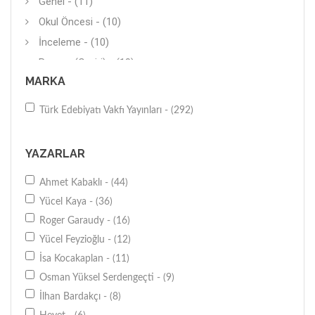
Genel - (11)
Okul Öncesi - (10)
İnceleme - (10)
Roman (Çeviri) - (10)
MARKA
Araştırma-İnceleme - (10)
Biyografi-Otobiyografi - (9)
Türk Edebiyatı Vakfı Yayınları - (292)
Tasavvuf - (8)
Öykü - (8)
YAZARLAR
İslam - (7)
Ahmet Kabaklı - (44)
Hitabet-Söyleşi - (6)
Yücel Kaya - (36)
Boyama Kitabı - (6)
Roger Garaudy - (16)
Anı-Yaşam - (5)
Yücel Feyzioğlu - (12)
Deneme (Yerli) - (4)
İsa Kocakaplan - (11)
Diğer - (3)
Osman Yüksel Serdengeçti - (9)
Diğer - (2)
İlhan Bardakçı - (8)
Diğer - (2)