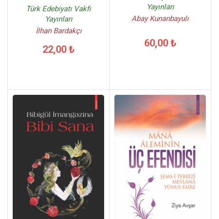
Yayınları
Türk Edebiyatı Vakfı
Abay Kunanbayulı
Yayınları
İlhan Bardakçı
60,00 ₺
22,00 ₺