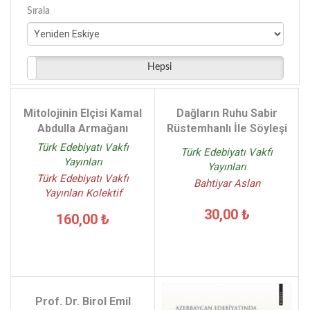
Antoine de Saint Exupery - (2)
Sırala
Tahsin Gülen - (2)
Güler Güven - (2)
Ahmet Hikmet Müftüoğlu - (2)
Hepsi
Hasan Kayıhan - (2)
Gürbüz Azak - (2)
Mitolojinin Elçisi Kamal
Dağların Ruhu Sabir
Abdulla Armağanı
Rüstemhanlı İle Söyleşi
Türk Edebiyatı Vakfı
Türk Edebiyatı Vakfı
Yayınları
Yayınları
Türk Edebiyatı Vakfı
Bahtiyar Aslan
Yayınları Kolektif
30,00 ₺
160,00 ₺
Prof. Dr. Birol Emil