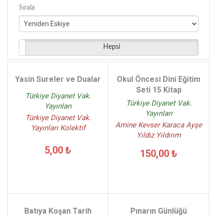
Ebulula Mardin - (2)
Sırala
Hayati Bice - (2)
Emine Yeniterzi - (2)
Ferhat Koca - (2)
Hepsi
İsmail Karagöz - (2)
Seyfettin Yazıcı - (2)
Yasin Sureler ve Dualar
Okul Öncesi Dini Eğitim
Seti 15 Kitap
Türkiye Diyanet Vak.
Türkiye Diyanet Vak.
Yayınları
Yayınları
Türkiye Diyanet Vak.
Amine Kevser Karaca Ayşe
Yayınları Kolektif
Yıldız Yıldırım
5,00 ₺
150,00 ₺
Batıya Koşan Tarih
Pınarın Günlüğü