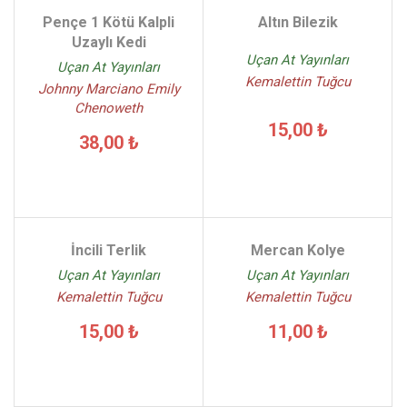
Abdülkadir Budak - (1)
Pençe 1 Kötü Kalpli
Altın Bilezik
Ayşe Kilimci - (1)
Uzaylı Kedi
Uçan At Yayınları
Ahmethan Yılmaz - (1)
Uçan At Yayınları
Kemalettin Tuğcu
Johnny Marciano Emily
Chenoweth
15,00 ₺
38,00 ₺
İncili Terlik
Mercan Kolye
Uçan At Yayınları
Uçan At Yayınları
Kemalettin Tuğcu
Kemalettin Tuğcu
15,00 ₺
11,00 ₺