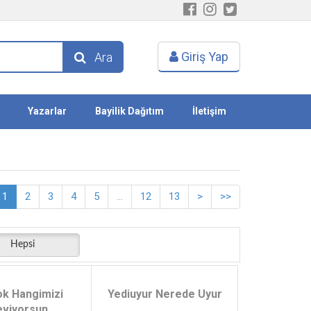
Giriş Yap
Ara
Yazarlar
Bayilik Dağıtım
İletişim
1
2
3
4
5
...
12
13
>
>>
Hepsi
ok Hangimizi
Yediuyur Nerede Uyur
eviyorsun