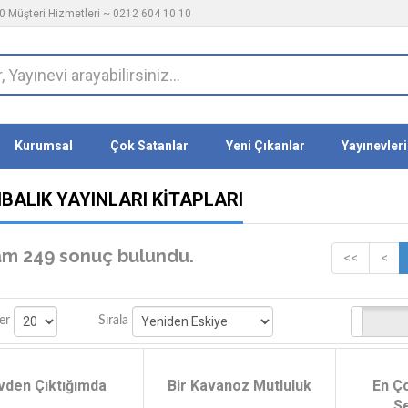
 Müşteri Hizmetleri ~ 0212 604 10 10
Kurumsal
Çok Satanlar
Yeni Çıkanlar
Yayınevleri
BALIK YAYINLARI KITAPLARI
m 249 sonuç bulundu.
<<
<
Stoktakiler
er
Sırala
vden Çıktığımda
Bir Kavanoz Mutluluk
En Ç
S