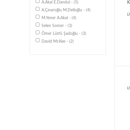
K
A.Akal E.Dandul - (5)
A.Çınaroğlu M.Delioğlu - (4)
U
M.Yener A.Akal - (4)
Selen Somer - (3)
Ömer Lütfü Şadoğlu - (3)
David McKee - (2)
Aytül Akal Zeynep Özatalay - (2)
Can Göknil - (2)
Oscar Brenifier - (2)
Selen Somer Nurten Deliorman
- (2)
Seza Kutlar Aksoy - (2)
U
A.Akal M.Yener - (2)
A.Çınaroğlu A.Çınaroğlu - (2)
Aysel Gürmen - (2)
Burcu Yılmaz - (1)
Marco Soma - (1)