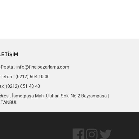
LETİŞİM
-Posta :
info@finalpazarlama.com
elefon : (0212) 604 10 00
ax: (0212) 651 43 43
dres : İsmetpaşa Mah. Uluhan Sok. No:2 Bayrampaşa |
STANBUL