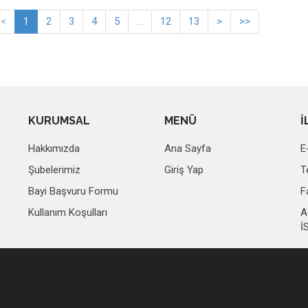
<
1
2
3
4
5
...
12
13
>
>>
KURUMSAL
MENÜ
İ
Hakkımızda
Ana Sayfa
E
Şubelerimiz
Giriş Yap
T
Bayi Başvuru Formu
F
Kullanım Koşulları
A
İ