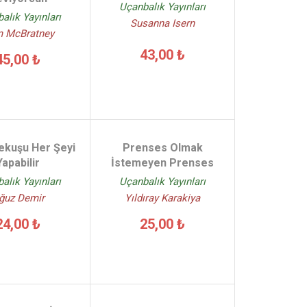
Uçanbalık Yayınları
alık Yayınları
Susanna Isern
 McBratney
43,00 ₺
45,00 ₺
ekuşu Her Şeyi
Prenses Olmak
Yapabilir
İstemeyen Prenses
alık Yayınları
Uçanbalık Yayınları
ğuz Demir
Yıldıray Karakiya
24,00 ₺
25,00 ₺