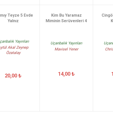
mıy Teyze 5 Evde
Kim Bu Yaramaz
Cingö
Yalnız
Miminin Serüvenleri 4
K
çanbalık Yayınları
Uçanbalık Yayınları
Uçanb
ytül Akal Zeynep
Mavisel Yener
Chri
Özatalay
14,00 ₺
20,00 ₺