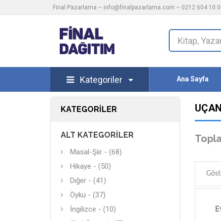
Final Pazarlama ~
info@finalpazarlama.com
~ 0212 604 10 00
Kategoriler
Ana Sayfa
UÇAN
KATEGORILER
ALT KATEGORILER
Topla
Masal-Şiir - (68)
Hikaye - (50)
Göst
Diğer - (41)
Öykü - (37)
E
İngilizce - (10)