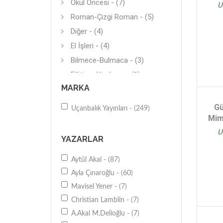
Okul Öncesi - (7)
U
Roman-Çizgi Roman - (5)
Diğer - (4)
El İşleri - (4)
Bilmece-Bulmaca - (3)
Eğitime Yardımcı - (1)
MARKA
Hikaye (Yerli) - (1)
Oyun - (1)
Gü
Uçanbalık Yayınları - (249)
Mim
U
YAZARLAR
Aytül Akal - (87)
Ayla Çınaroğlu - (60)
Mavisel Yener - (7)
Christian Lamblin - (7)
A.Akal M.Delioğlu - (7)