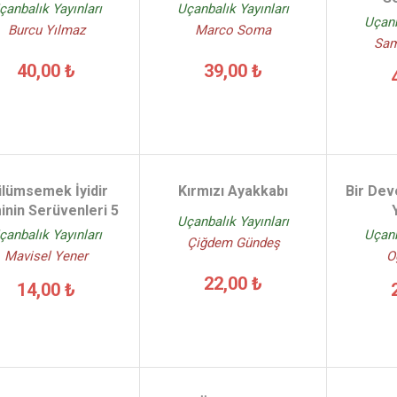
çanbalık Yayınları
Uçanbalık Yayınları
Uçanb
Burcu Yılmaz
Marco Soma
Sam
40,00 ₺
39,00 ₺
lümsemek İyidir
Kırmızı Ayakkabı
Bir Dev
inin Serüvenleri 5
Uçanbalık Yayınları
çanbalık Yayınları
Uçanb
Çiğdem Gündeş
Mavisel Yener
O
22,00 ₺
14,00 ₺