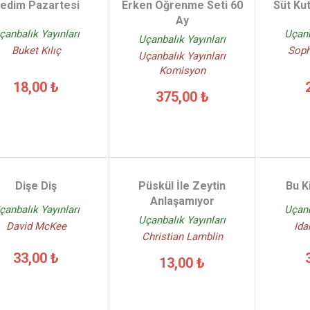
edim Pazartesi
Erken Öğrenme Seti 60
Süt Ku
Ay
çanbalık Yayınları
Uçanb
Uçanbalık Yayınları
Buket Kılıç
Soph
Uçanbalık Yayınları
Komisyon
18,00 ₺
375,00 ₺
Dişe Diş
Püskül İle Zeytin
Bu K
Anlaşamıyor
çanbalık Yayınları
Uçanb
Uçanbalık Yayınları
David McKee
Ida
Christian Lamblin
33,00 ₺
13,00 ₺