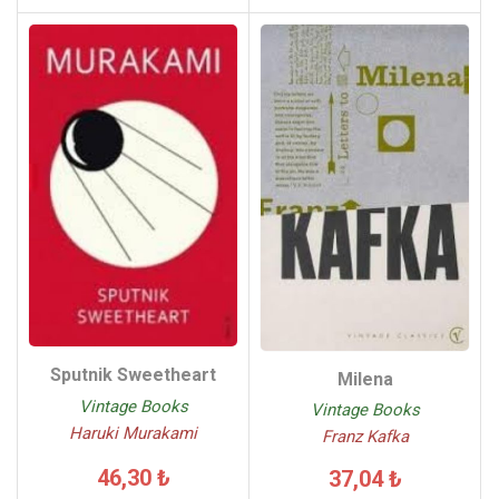
Sputnik Sweetheart
Milena
Vintage Books
Vintage Books
Haruki Murakami
Franz Kafka
46,30 ₺
37,04 ₺