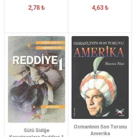
4,63 ₺
2,78 ₺
Osmanlının Son Torunu
Sütü Sidiğe
Amerika