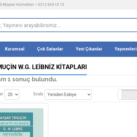
 Müşteri Hizmetleri ~ 0212 604 10 10
Kurumsal
Çok Satanlar
Yeni Çıkanlar
Yayınevleri
MUÇIN W.G. LEIBNIZ KITAPLARI
m 1 sonuç bulundu.
Stoktakiler
er
Sırala