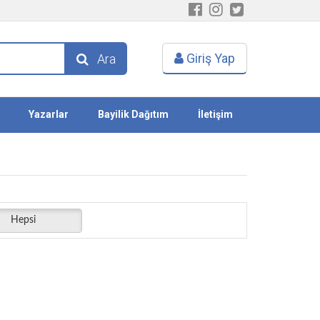
Giriş Yap
Ara
Yazarlar
Bayilik Dağıtım
İletişim
Hepsi