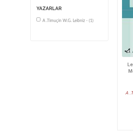
YAZARLAR
A .Timuçin W.G. Leibniz - (1)
Le
M
A .