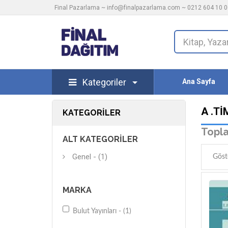
Final Pazarlama ~
info@finalpazarlama.com
~ 0212 604 10 00
Kategoriler
Ana Sayfa
A .TI
KATEGORILER
Topla
ALT KATEGORILER
Genel - (1)
Göst
MARKA
Bulut Yayınları - (1)