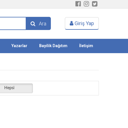
Giriş Yap
Ara
Yazarlar
Bayilik Dağıtım
İletişim
Hepsi