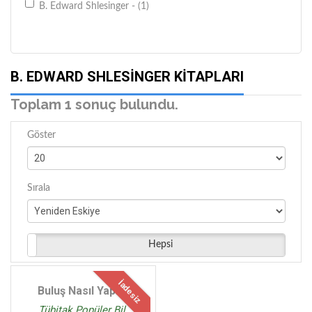
B. Edward Shlesinger - (1)
B. EDWARD SHLESINGER KITAPLARI
Toplam 1 sonuç bulundu.
Göster
Sırala
Hepsi
İadesiz
Buluş Nasıl Yapılır
Tübitak Popüler Bil.