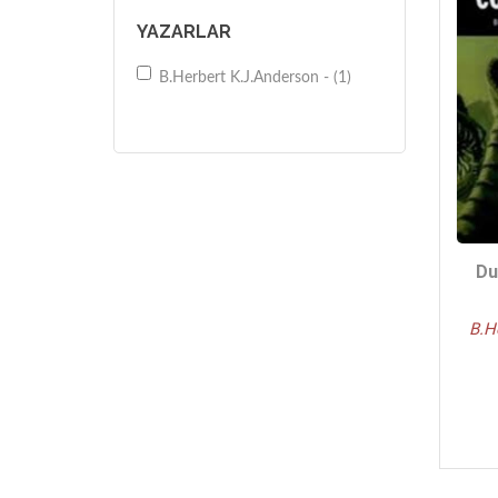
YAZARLAR
B.Herbert K.J.Anderson - (1)
Du
B.H