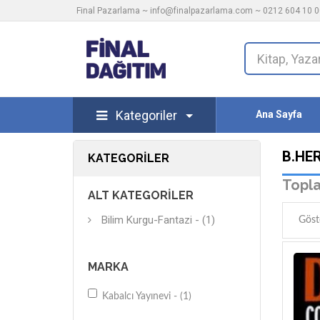
Final Pazarlama ~
info@finalpazarlama.com
~ 0212 604 10 00
Kategoriler
Ana Sayfa
B.HE
KATEGORILER
Topla
ALT KATEGORILER
Bilim Kurgu-Fantazi - (1)
Göst
MARKA
Kabalcı Yayınevi - (1)