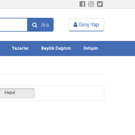
Giriş Yap
Ara
Yazarlar
Bayilik Dağıtım
İletişim
Hepsi