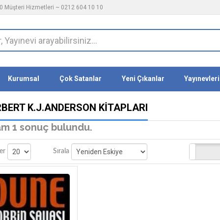
 Müşteri Hizmetleri ~ 0212 604 10 10
Kurumsal
Çok Satanlar
Yeni Çıkanlar
Yayınevleri
RBERT K.J.ANDERSON KITAPLARI
m 1 sonuç bulundu.
Stoktakiler
er
Sırala