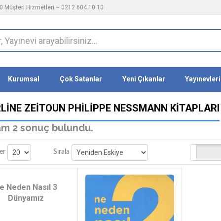
 Müşteri Hizmetleri ~ 0212 604 10 10
Kurumsal
Çok Satanlar
Yeni Çıkanlar
Yayınevleri
LINE ZEITOUN PHILIPPE NESSMANN KITAPLARI
m 2 sonuç bulundu.
Stoktakiler
er
Sırala
e Neden Nasıl 3
Dünyamız