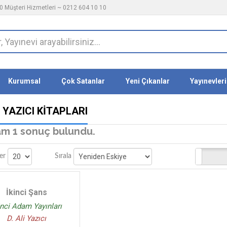
 Müşteri Hizmetleri ~ 0212 604 10 10
Kurumsal
Çok Satanlar
Yeni Çıkanlar
Yayınevleri
I YAZICI KITAPLARI
m 1 sonuç bulundu.
Stoktakiler
er
Sırala
İkinci Şans
inci Adam Yayınları
D. Ali Yazıcı