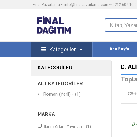
Final Pazarlama ~
info@finalpazarlama.com
~ 0212 604 10 00
Kategoriler
Ana Sayfa
D. AL
KATEGORILER
Topla
ALT KATEGORILER
Roman (Yerli) - (1)
Göst
MARKA
İk
İkinci Adam Yayınları - (1)