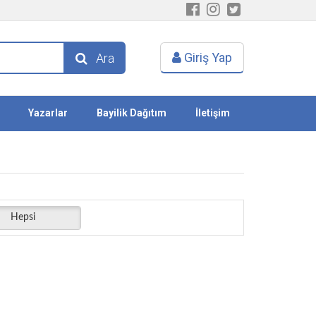
Giriş Yap
Ara
Yazarlar
Bayilik Dağıtım
İletişim
Hepsi