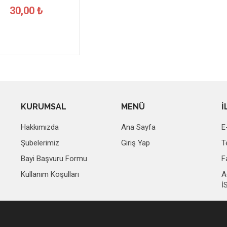
30,00 ₺
KURUMSAL
MENÜ
İ
Hakkımızda
Ana Sayfa
E
Şubelerimiz
Giriş Yap
T
Bayi Başvuru Formu
F
Kullanım Koşulları
A
İ