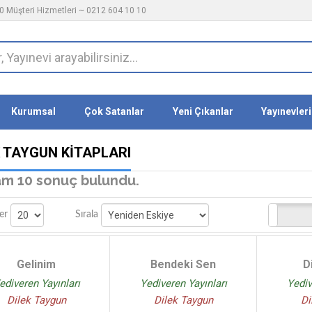
 Müşteri Hizmetleri ~ 0212 604 10 10
Kurumsal
Çok Satanlar
Yeni Çıkanlar
Yayınevleri
K TAYGUN KITAPLARI
m 10 sonuç bulundu.
Stoktakiler
er
Sırala
Gelinim
Bendeki Sen
D
ediveren Yayınları
Yediveren Yayınları
Yediv
Dilek Taygun
Dilek Taygun
Di