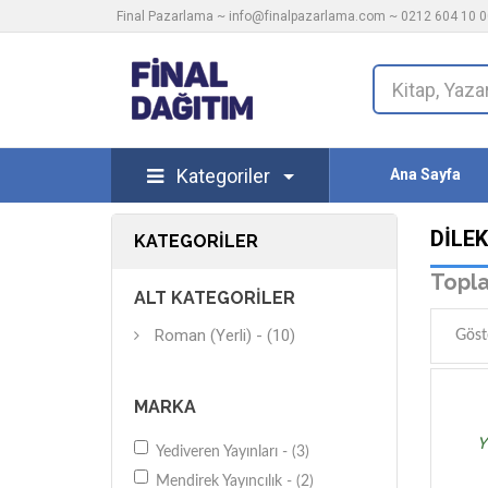
Final Pazarlama ~
info@finalpazarlama.com
~ 0212 604 10 00
Kategoriler
Ana Sayfa
DILE
KATEGORILER
Topla
ALT KATEGORILER
Roman (Yerli) - (10)
Göst
MARKA
Y
Yediveren Yayınları - (3)
Mendirek Yayıncılık - (2)