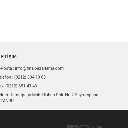
LETİŞİM
-Posta :
info@finalpazarlama.com
elefon : (0212) 604 10 00
ax: (0212) 651 43 43
dres : İsmetpaşa Mah. Uluhan Sok. No:2 Bayrampaşa |
STANBUL