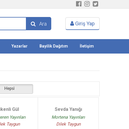
Giriş Yap
Ara
Yazarlar
Bayilik Dağıtım
İletişim
Hepsi
ikenli Gül
Sevda Yanığı
eren Yayınları
Mortena Yayınları
lek Taygun
Dilek Taygun