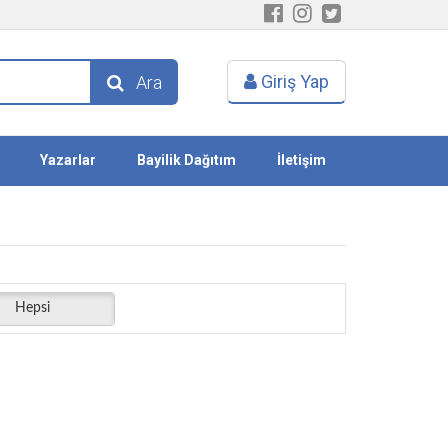
Giriş Yap
Ara
Yazarlar
Bayilik Dağıtım
İletişim
Hepsi