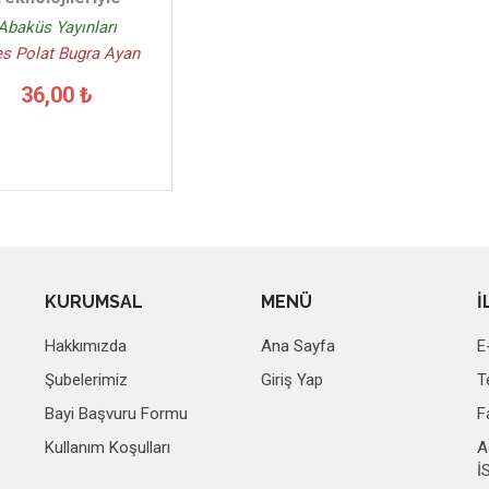
Abaküs Yayınları
s Polat Bugra Ayan
36,00 ₺
KURUMSAL
MENÜ
İ
Hakkımızda
Ana Sayfa
E
Şubelerimiz
Giriş Yap
T
Bayi Başvuru Formu
F
Kullanım Koşulları
A
İ