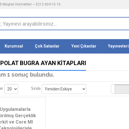
 Müşteri Hizmetleri ~ 0212 604 10 10
Kurumsal
Çok Satanlar
Yeni Çıkanlar
Yayınevleri
 POLAT BUGRA AYAN KITAPLARI
m 1 sonuç bulundu.
Stoktakiler
er
Sırala
Uygulamalarla
tırılmış Gerçeklik
rkit ve Core Ml
Teknolojileriyle