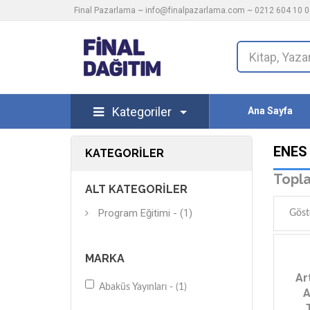
Final Pazarlama ~
info@finalpazarlama.com
~ 0212 604 10 00
Kategoriler
Ana Sayfa
ENES
KATEGORILER
Topla
ALT KATEGORILER
Program Eğitimi - (1)
Göst
MARKA
Ar
Abaküs Yayınları - (1)
A