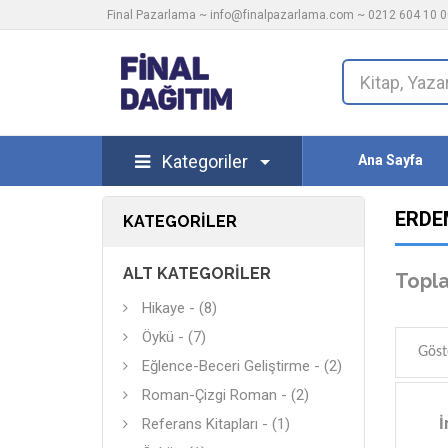
Final Pazarlama ~
info@finalpazarlama.com
~ 0212 604 10 00
Kategoriler
Ana Sayfa
ERDE
KATEGORILER
ALT KATEGORILER
Topla
Hikaye - (8)
Öykü - (7)
Göst
Eğlence-Beceri Geliştirme - (2)
Roman-Çizgi Roman - (2)
İ
Referans Kitapları - (1)