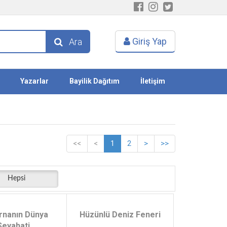
Giriş Yap
Ara
Yazarlar
Bayilik Dağıtım
İletişim
<<
<
1
2
>
>>
Hepsi
urnanın Dünya
Hüzünlü Deniz Feneri
Seyahati