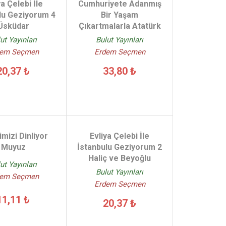
ya Çelebi İle
Cumhuriyete Adanmış
lu Geziyorum 4
Bir Yaşam
Üsküdar
Çıkartmalarla Atatürk
ut Yayınları
Bulut Yayınları
dem Seçmen
Erdem Seçmen
20,37 ₺
33,80 ₺
imizi Dinliyor
Evliya Çelebi İle
Muyuz
İstanbulu Geziyorum 2
Haliç ve Beyoğlu
ut Yayınları
Bulut Yayınları
dem Seçmen
Erdem Seçmen
11,11 ₺
20,37 ₺