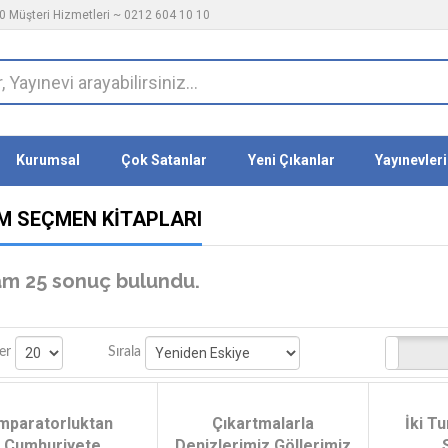
 Müşteri Hizmetleri ~ 0212 604 10 10
Kurumsal
Çok Satanlar
Yeni Çıkanlar
Yayınevleri
M SEÇMEN KITAPLARI
m 25 sonuç bulundu.
Stoktakiler
er
Sırala
mparatorluktan
Çıkartmalarla
İki T
Cumhuriyete
Denizlerimiz Göllerimiz