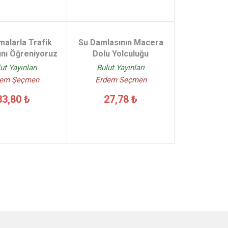
malarla Trafik
Su Damlasının Macera
ını Öğreniyoruz
Dolu Yolculuğu
ut Yayınları
Bulut Yayınları
dem Şeçmen
Erdem Seçmen
33,80 ₺
27,78 ₺