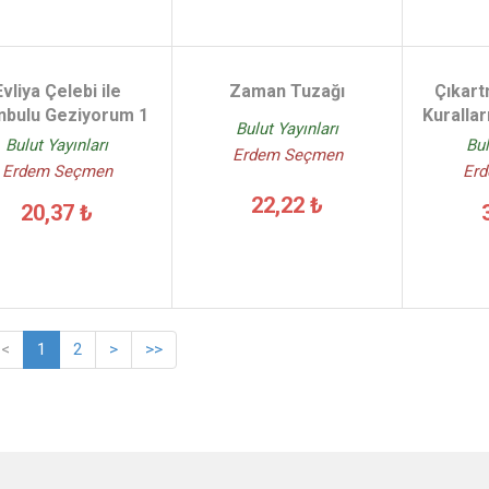
Evliya Çelebi ile
Zaman Tuzağı
Çıkart
anbulu Geziyorum 1
Kurallar
Bulut Yayınları
Bulut Yayınları
Bul
Erdem Seçmen
Erdem Seçmen
Er
22,22 ₺
20,37 ₺
<
1
2
>
>>