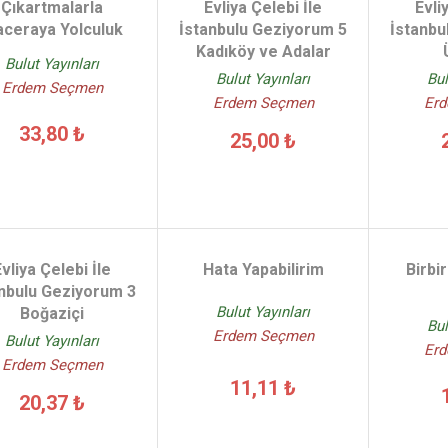
Çıkartmalarla
Evliya Çelebi İle
Evli
ceraya Yolculuk
İstanbulu Geziyorum 5
İstanbu
Kadıköy ve Adalar
Bulut Yayınları
Bulut Yayınları
Bul
Erdem Seçmen
Erdem Seçmen
Er
33,80 ₺
25,00 ₺
Evliya Çelebi İle
Hata Yapabilirim
Birbir
anbulu Geziyorum 3
Bulut Yayınları
Boğaziçi
Bul
Erdem Seçmen
Bulut Yayınları
Er
Erdem Seçmen
11,11 ₺
20,37 ₺