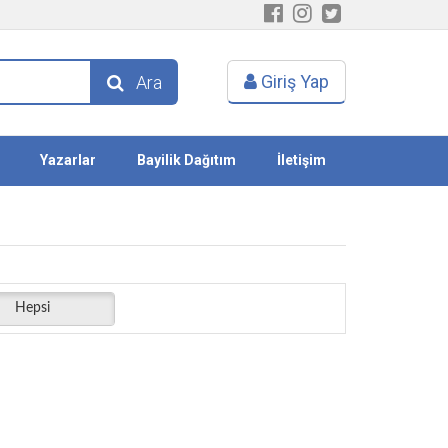
Giriş Yap
Ara
Yazarlar
Bayilik Dağıtım
İletişim
Hepsi