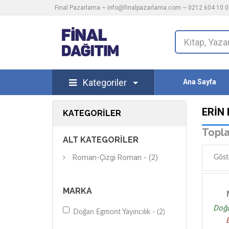
Final Pazarlama ~
info@finalpazarlama.com
~ 0212 604 10 00
Kategoriler
Ana Sayfa
ERIN
KATEGORILER
Topla
ALT KATEGORILER
Roman-Çizgi Roman - (2)
Göst
MARKA
Doğa
Doğan Egmont Yayıncılık - (2)