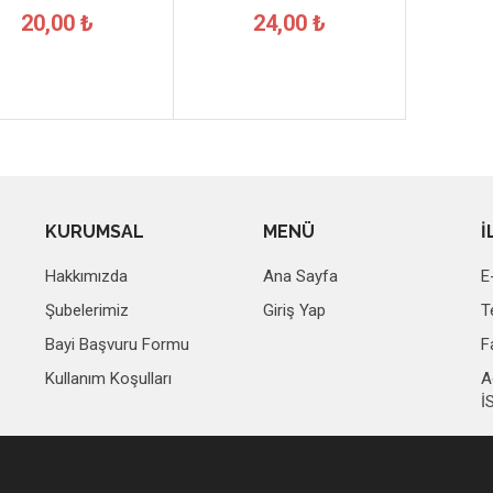
20,00 ₺
24,00 ₺
KURUMSAL
MENÜ
İ
Hakkımızda
Ana Sayfa
E
Şubelerimiz
Giriş Yap
T
Bayi Başvuru Formu
F
Kullanım Koşulları
A
İ