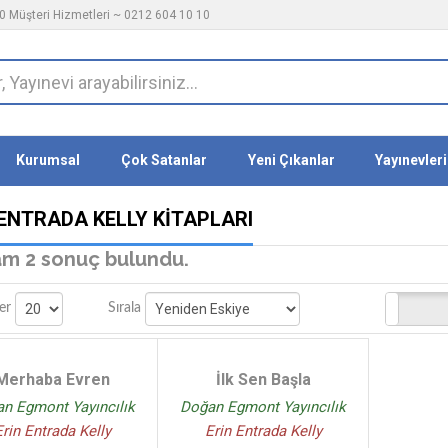
 Müşteri Hizmetleri ~ 0212 604 10 10
Kurumsal
Çok Satanlar
Yeni Çıkanlar
Yayınevleri
 ENTRADA KELLY KITAPLARI
m 2 sonuç bulundu.
Stoktakiler
er
Sırala
Merhaba Evren
İlk Sen Başla
n Egmont Yayıncılık
Doğan Egmont Yayıncılık
Erin Entrada Kelly
Erin Entrada Kelly