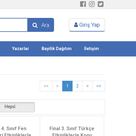
Giriş Yap
Ara
Yazarlar
Bayilik Dağıtım
İletişim
<<
<
1
2
>
>>
Hepsi
 4. Sınıf Fen
Final 3. Sınıf Türkçe
ri Etkinliklerle
Etkinliklerle Konu