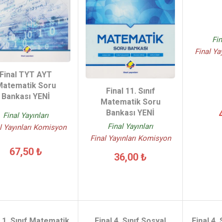
Fin
Final Ya
Final TYT AYT
Matematik Soru
Final 11. Sınıf
Bankası YENİ
Matematik Soru
Bankası YENİ
Final Yayınları
Final Yayınları
l Yayınları Komisyon
Final Yayınları Komisyon
67,50 ₺
36,00 ₺
l 1. Sınıf Matematik
Final 4. Sınıf Sosyal
Final 4.