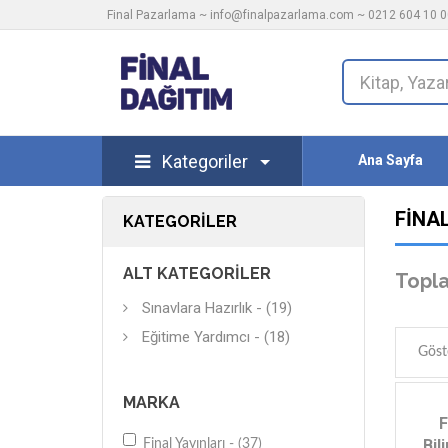
Final Pazarlama ~
info@finalpazarlama.com
~ 0212 604 10 00
Kategoriler
Ana Sayfa
FINA
KATEGORILER
ALT KATEGORILER
Topla
Sınavlara Hazırlık - (19)
Eğitime Yardımcı - (18)
Göst
MARKA
F
Bil
Final Yayınları - (37)