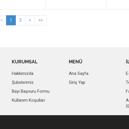
<
1
2
>
>>
KURUMSAL
MENÜ
İ
Hakkımızda
Ana Sayfa
E
Şubelerimiz
Giriş Yap
T
Bayi Başvuru Formu
F
Kullanım Koşulları
A
İ