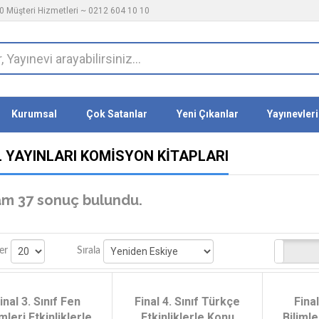
 Müşteri Hizmetleri ~ 0212 604 10 10
Kurumsal
Çok Satanlar
Yeni Çıkanlar
Yayınevleri
L YAYINLARI KOMISYON KITAPLARI
m 37 sonuç bulundu.
Stoktakiler
er
Sırala
inal 3. Sınıf Fen
Final 4. Sınıf Türkçe
Final
imleri Etkinliklerle
Etkinliklerle Konu
Bilimle