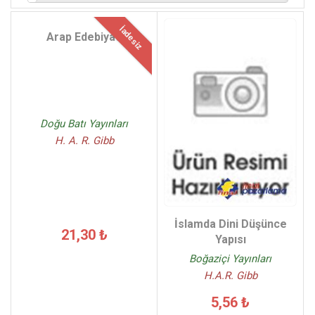
İadesiz
Arap Edebiyatı
Doğu Batı Yayınları
H. A. R. Gibb
İslamda Dini Düşünce
21,30 ₺
Yapısı
Boğaziçi Yayınları
H.A.R. Gibb
5,56 ₺