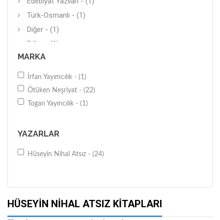
Edebiyat Yazıları - (1)
Türk-Osmanlı - (1)
Diğer - (1)
Diğer - (1)
MARKA
Şiir (Yerli) - (1)
Hikaye (Yerli) - (1)
İrfan Yayımcılık - (1)
Ötüken Neşriyat - (22)
Togan Yayıncılık - (1)
YAZARLAR
Hüseyin Nihal Atsız - (24)
HÜSEYIN NIHAL ATSIZ KITAPLARI