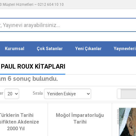
 Müşteri Hizmetleri ~ 0212 604 10 10
Kurumsal
Çok Satanlar
Yeni Çıkanlar
Yayınevleri
 PAUL ROUX KITAPLARI
m 6 sonuç bulundu.
Stoktakiler
er
Sırala
Türklerin Tarihi
Moğol İmparatorluğu
sifikten Akdenize
Tarihi
2000 Yıl