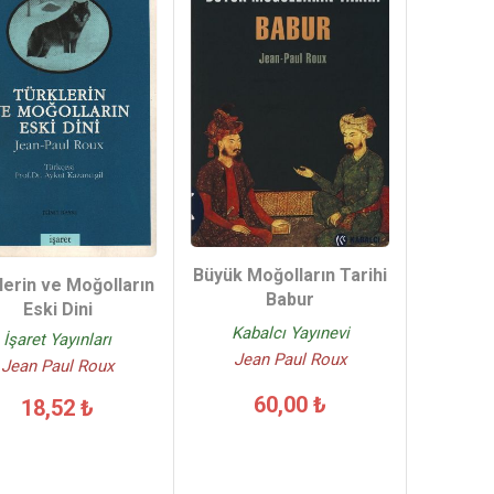
Büyük Moğolların Tarihi
lerin ve Moğolların
Babur
Eski Dini
Kabalcı Yayınevi
İşaret Yayınları
Jean Paul Roux
Jean Paul Roux
60,00 ₺
18,52 ₺