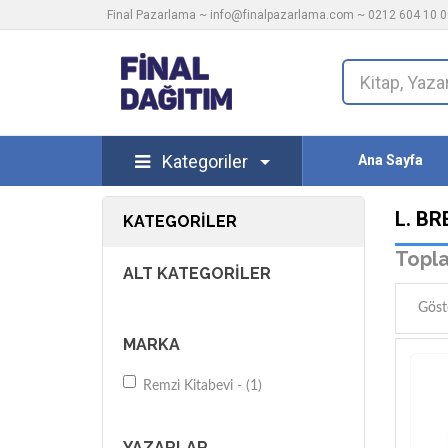
Final Pazarlama ~
info@finalpazarlama.com
~ 0212 604 10 00
Kategoriler
Ana Sayfa
L. BR
KATEGORILER
Topla
ALT KATEGORILER
Göst
MARKA
Remzi Kitabevi - (1)
YAZARLAR