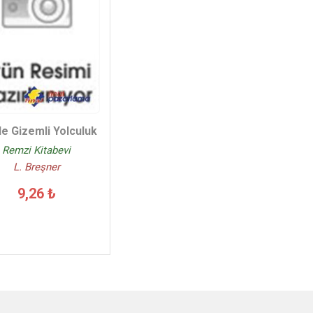
de Gizemli Yolculuk
Remzi Kitabevi
L. Breşner
9,26 ₺