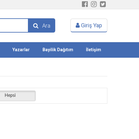
Giriş Yap
Ara
Yazarlar
Bayilik Dağıtım
İletişim
Hepsi