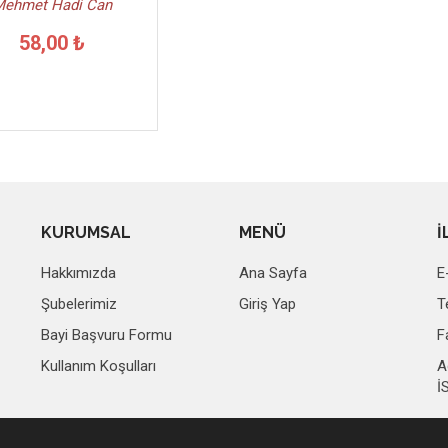
Mehmet Hadi Can
58,00 ₺
KURUMSAL
MENÜ
İ
Hakkımızda
Ana Sayfa
E
Şubelerimiz
Giriş Yap
T
Bayi Başvuru Formu
F
Kullanım Koşulları
A
İ