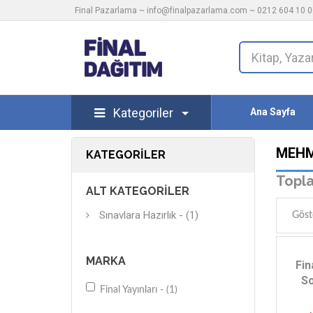
Final Pazarlama ~
info@finalpazarlama.com
~ 0212 604 10 00
Kategoriler
Ana Sayfa
MEHM
KATEGORILER
Topla
ALT KATEGORILER
Sınavlara Hazırlık - (1)
Göst
MARKA
Fin
So
Final Yayınları - (1)