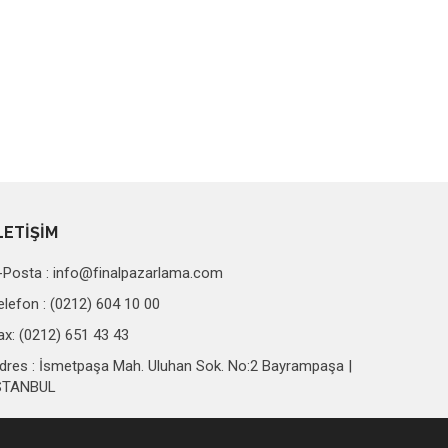
LETİŞİM
-Posta :
info@finalpazarlama.com
elefon : (0212) 604 10 00
ax: (0212) 651 43 43
dres : İsmetpaşa Mah. Uluhan Sok. No:2 Bayrampaşa |
STANBUL