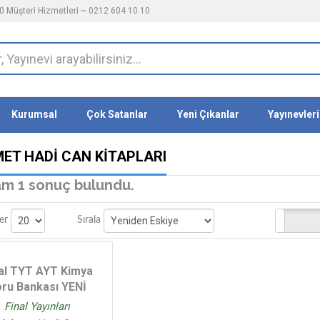
 Müşteri Hizmetleri ~ 0212 604 10 10
Kurumsal
Çok Satanlar
Yeni Çıkanlar
Yayınevleri
ET HADI CAN KITAPLARI
m 1 sonuç bulundu.
Stoktakiler
er
Sırala
al TYT AYT Kimya
ru Bankası YENİ
Final Yayınları