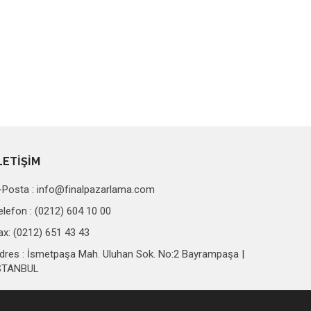
LETİŞİM
-Posta :
info@finalpazarlama.com
elefon : (0212) 604 10 00
ax: (0212) 651 43 43
dres : İsmetpaşa Mah. Uluhan Sok. No:2 Bayrampaşa |
STANBUL