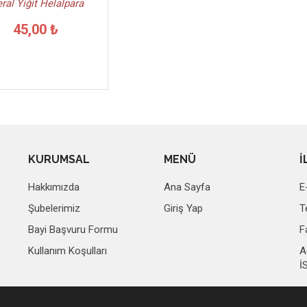
ral Yiğit Helalpara
45,00 ₺
KURUMSAL
MENÜ
İ
Hakkımızda
Ana Sayfa
E
Şubelerimiz
Giriş Yap
T
Bayi Başvuru Formu
F
Kullanım Koşulları
A
İ