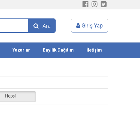
Giriş Yap
Ara
Yazarlar
Bayilik Dağıtım
İletişim
Hepsi