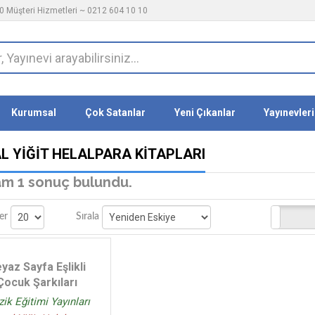
 Müşteri Hizmetleri ~ 0212 604 10 10
Kurumsal
Çok Satanlar
Yeni Çıkanlar
Yayınevleri
L YIĞIT HELALPARA KITAPLARI
m 1 sonuç bulundu.
Stoktakiler
er
Sırala
yaz Sayfa Eşlikli
Çocuk Şarkıları
ik Eğitimi Yayınları