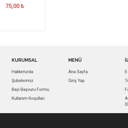
75,00 ₺
KURUMSAL
MENÜ
İ
Hakkımızda
Ana Sayfa
E
Şubelerimiz
Giriş Yap
T
Bayi Başvuru Formu
F
Kullanım Koşulları
A
İ