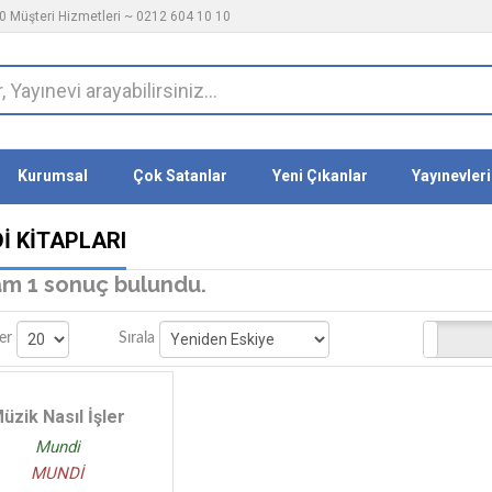
 Müşteri Hizmetleri ~ 0212 604 10 10
Kurumsal
Çok Satanlar
Yeni Çıkanlar
Yayınevleri
İ KITAPLARI
m 1 sonuç bulundu.
Stoktakiler
er
Sırala
üzik Nasıl İşler
Mundi
MUNDİ