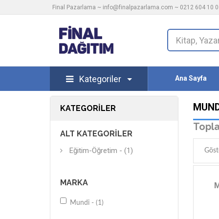
Final Pazarlama ~
info@finalpazarlama.com
~ 0212 604 10 00
Kategoriler
Ana Sayfa
MUND
KATEGORILER
Topla
ALT KATEGORILER
Eğitim-Öğretim - (1)
Göst
MARKA
M
Mundi - (1)