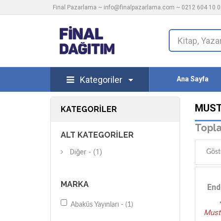
Final Pazarlama ~
info@finalpazarlama.com
~ 0212 604 10 00
Kategoriler
Ana Sayfa
MUST
KATEGORILER
Topla
ALT KATEGORILER
Diğer - (1)
Göst
MARKA
End
Abaküs Yayınları - (1)
Must