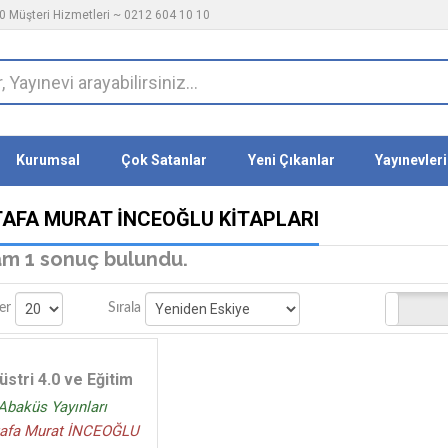
 Müşteri Hizmetleri ~ 0212 604 10 10
Kurumsal
Çok Satanlar
Yeni Çıkanlar
Yayınevleri
AFA MURAT İNCEOĞLU KITAPLARI
m 1 sonuç bulundu.
Stoktakiler
er
Sırala
üstri 4.0 ve Eğitim
Abaküs Yayınları
afa Murat İNCEOĞLU