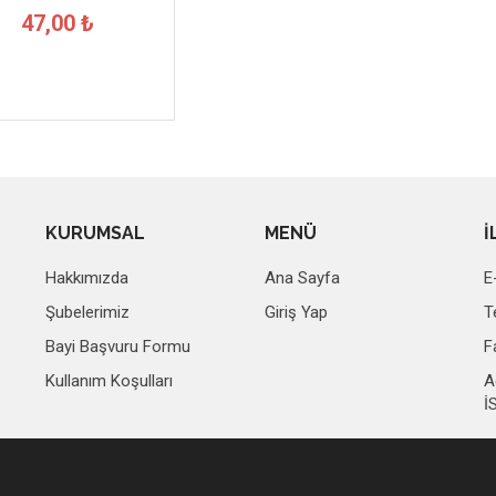
47,00 ₺
KURUMSAL
MENÜ
İ
Hakkımızda
Ana Sayfa
E
Şubelerimiz
Giriş Yap
T
Bayi Başvuru Formu
F
Kullanım Koşulları
A
İ