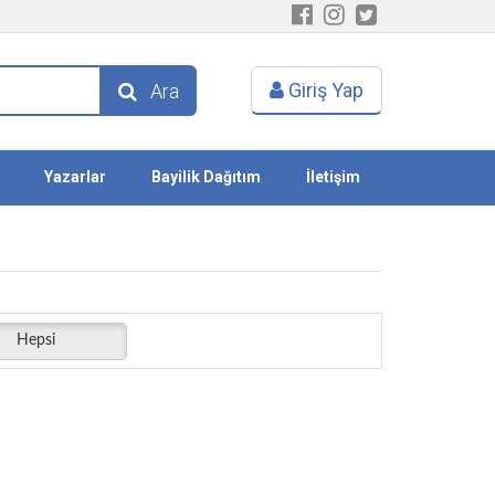
Giriş Yap
Ara
Yazarlar
Bayilik Dağıtım
İletişim
Hepsi