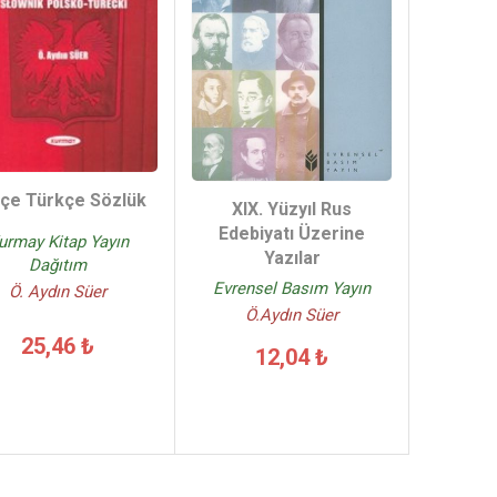
çe Türkçe Sözlük
XIX. Yüzyıl Rus
Edebiyatı Üzerine
urmay Kitap Yayın
Yazılar
Dağıtım
Evrensel Basım Yayın
Ö. Aydın Süer
Ö.Aydın Süer
25,46 ₺
12,04 ₺