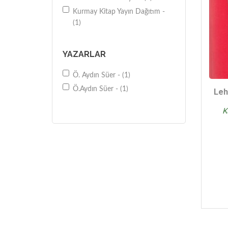
Kurmay Kitap Yayın Dağıtım -
(1)
YAZARLAR
Ö. Aydın Süer - (1)
Ö.Aydın Süer - (1)
Leh
K