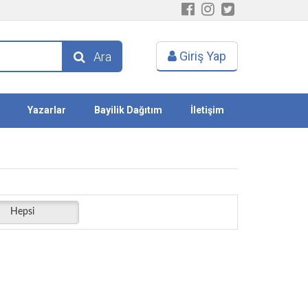
Giriş Yap
Ara
Yazarlar
Bayilik Dağıtım
İletişim
Hepsi