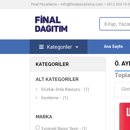
Final Pazarlama ~
info@finalpazarlama.com
~ 0212 604 10 00
Kategoriler
Ana Sayfa
Ö. AY
KATEGORILER
Topla
ALT KATEGORILER
Sözlük-İmla Klavuzu - (1)
Göst
İnceleme - (1)
MARKA
Evrensel Basım Yayın - (1)