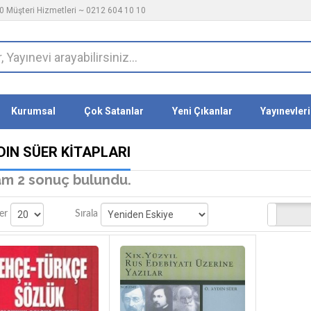
 Müşteri Hizmetleri ~ 0212 604 10 10
Kurumsal
Çok Satanlar
Yeni Çıkanlar
Yayınevleri
DIN SÜER KITAPLARI
m 2 sonuç bulundu.
Stoktakiler
er
Sırala