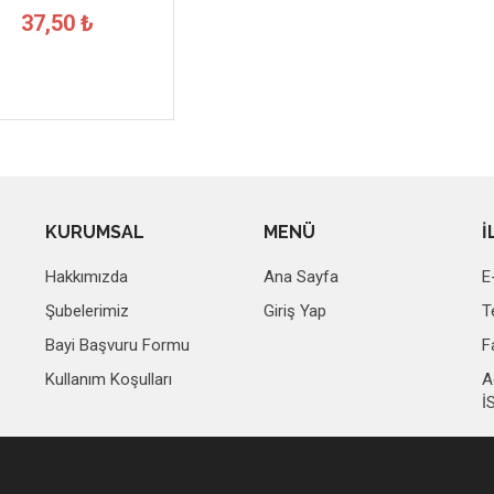
37,50 ₺
KURUMSAL
MENÜ
İ
Hakkımızda
Ana Sayfa
E
Şubelerimiz
Giriş Yap
T
Bayi Başvuru Formu
F
Kullanım Koşulları
A
İ