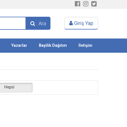
Giriş Yap
Ara
Yazarlar
Bayilik Dağıtım
İletişim
Hepsi