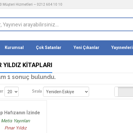
 Müşteri Hizmetleri ~ 0212 604 10 10
Kurumsal
Çok Satanlar
Yeni Çıkanlar
Yayınevleri
 YILDIZ KITAPLARI
m 1 sonuç bulundu.
Stoktakiler
er
Sırala
p Hafızanın İzinde
Metis Yayınları
Pınar Yıldız