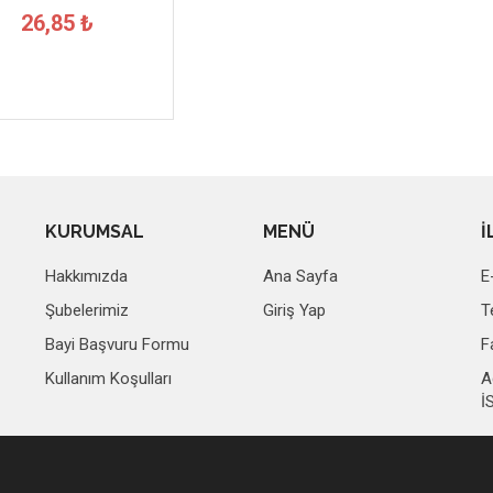
26,85 ₺
KURUMSAL
MENÜ
İ
Hakkımızda
Ana Sayfa
E
Şubelerimiz
Giriş Yap
T
Bayi Başvuru Formu
F
Kullanım Koşulları
A
İ