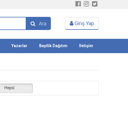
Giriş Yap
Ara
Yazarlar
Bayilik Dağıtım
İletişim
Hepsi