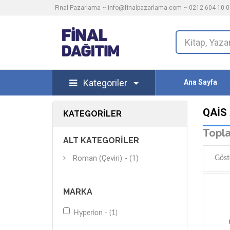
Final Pazarlama ~
info@finalpazarlama.com
~ 0212 604 10 00
Kategoriler
Ana Sayfa
QAIS
KATEGORILER
Topla
ALT KATEGORILER
Roman (Çeviri) - (1)
Göst
MARKA
Hyperion - (1)