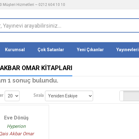
 Müşteri Hizmetleri ~ 0212 604 10 10
Kurumsal
Çok Satanlar
Yeni Çıkanlar
Yayınevleri
 AKBAR OMAR KITAPLARI
m 1 sonuç bulundu.
Stoktakiler
er
Sırala
Eve Dönüş
Hyperion
Qais Akbar Omar