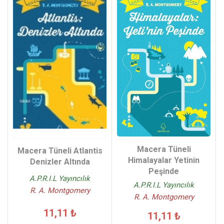
Macera Tüneli
Macera Tüneli Atlantis
Himalayalar Yetinin
Denizler Altında
Peşinde
A.P.R.I.L Yayıncılık
A.P.R.I.L Yayıncılık
R. A. Montgomery
R. A. Montgomery
11,11 ₺
11,11 ₺