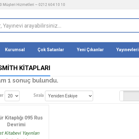
 Müşteri Hizmetleri ~ 0212 604 10 10
Kurumsal
Çok Satanlar
Yeni Çıkanlar
Yayınevleri
 SMITH KITAPLARI
m 1 sonuç bulundu.
Stoktakiler
er
Sırala
ür Kitaplığı 095 Rus
Devrimi
t Kitabevi Yayınları