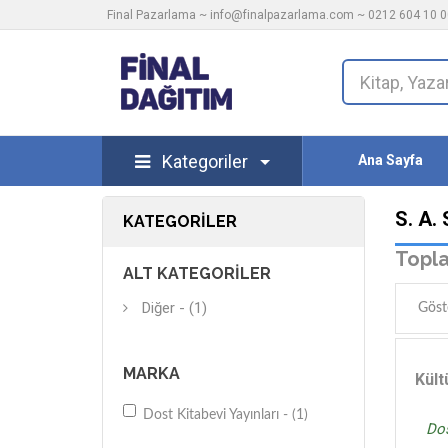
Final Pazarlama ~
info@finalpazarlama.com
~ 0212 604 10 00
Kategoriler
Ana Sayfa
S. A.
KATEGORILER
Topla
ALT KATEGORILER
Diğer - (1)
Göst
MARKA
Kült
Dost Kitabevi Yayınları - (1)
Dos