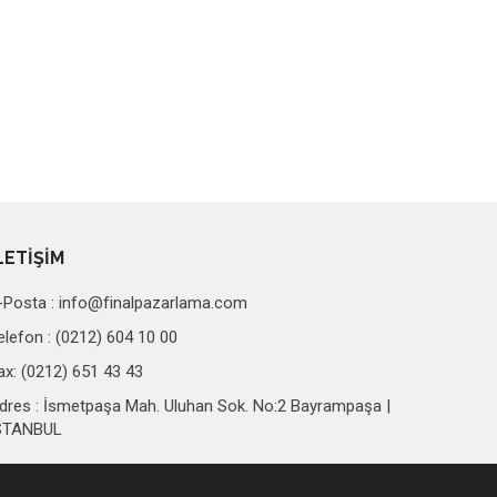
LETİŞİM
-Posta :
info@finalpazarlama.com
elefon : (0212) 604 10 00
ax: (0212) 651 43 43
dres : İsmetpaşa Mah. Uluhan Sok. No:2 Bayrampaşa |
STANBUL