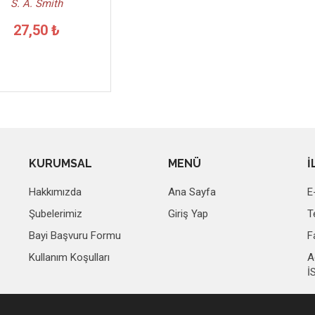
S. A. Smith
27,50 ₺
KURUMSAL
MENÜ
İ
Hakkımızda
Ana Sayfa
E
Şubelerimiz
Giriş Yap
T
Bayi Başvuru Formu
F
Kullanım Koşulları
A
İ