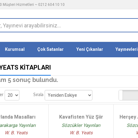
 Müşteri Hizmetleri ~ 0212 604 10 10
Kurumsal
Çok Satanlar
Yeni Çıkanlar
Yayınevleri
 YEATS KITAPLARI
m 5 sonuç bulundu.
Stoktakiler
er
Sırala
rlanda Masalları
Kavafisten Yüz Şiir
Herşey A
arakarga Yayınları
Sözcükler Yayınları
Sözcü
W. B. Yeats
W. B. Yeats