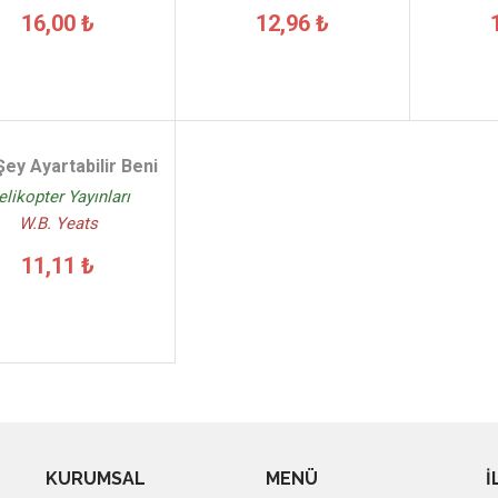
16,00 ₺
12,96 ₺
Şey Ayartabilir Beni
elikopter Yayınları
W.B. Yeats
11,11 ₺
KURUMSAL
MENÜ
İ