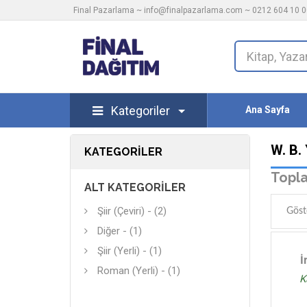
Final Pazarlama ~
info@finalpazarlama.com
~ 0212 604 10 00
Kategoriler
Ana Sayfa
W. B.
KATEGORILER
Topla
ALT KATEGORILER
Şiir (Çeviri) - (2)
Göst
Diğer - (1)
Şiir (Yerli) - (1)
İ
Roman (Yerli) - (1)
K