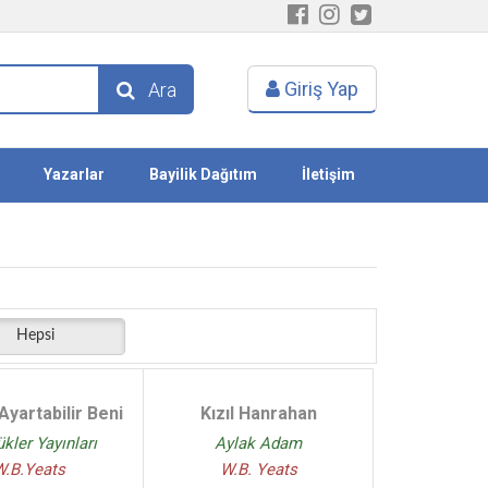
Giriş Yap
Ara
Yazarlar
Bayilik Dağıtım
İletişim
Hepsi
yartabilir Beni
Kızıl Hanrahan
kler Yayınları
Aylak Adam
W.B.Yeats
W.B. Yeats