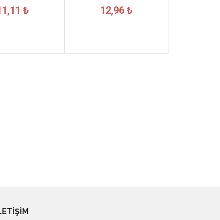
11,11 ₺
12,96 ₺
LETİŞİM